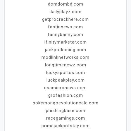
domdombd.com
dailyplayz.com
getprocrackhere.com
fastinnews.com
fannybanny.com
ifinitymarketer.com
jackpotkoning.com
modlinknetworks.com
longtimenewz.com
luckysportss.com
luckpeakplay.com
usamicronews.com
grofashion.com
pokemongoevolutioncalc.com
phishingbase.com
racegamings.com
primejackpotstay.com