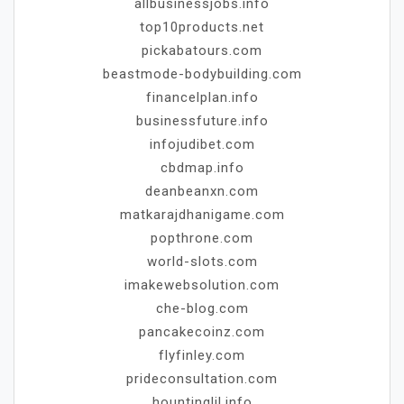
allbusinessjobs.info
top10products.net
pickabatours.com
beastmode-bodybuilding.com
financelplan.info
businessfuture.info
infojudibet.com
cbdmap.info
deanbeanxn.com
matkarajdhanigame.com
popthrone.com
world-slots.com
imakewebsolution.com
che-blog.com
pancakecoinz.com
flyfinley.com
prideconsultation.com
hountinglil.info