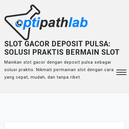
Skip
to
content
SLOT GACOR DEPOSIT PULSA:
SOLUSI PRAKTIS BERMAIN SLOT
Mainkan slot gacor dengan deposit pulsa sebagai
solusi praktis. Nikmati permainan slot dengan cara
yang cepat, mudah, dan tanpa ribet.
Close
Menu