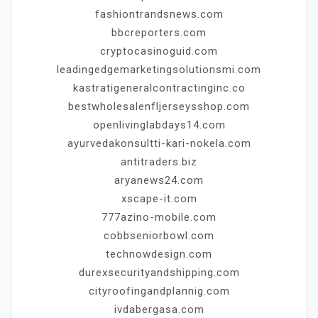
fashiontrandsnews.com
bbcreporters.com
cryptocasinoguid.com
leadingedgemarketingsolutionsmi.com
kastratigeneralcontractinginc.co
bestwholesalenfljerseysshop.com
openlivinglabdays14.com
ayurvedakonsultti-kari-nokela.com
antitraders.biz
aryanews24.com
xscape-it.com
777azino-mobile.com
cobbseniorbowl.com
technowdesign.com
durexsecurityandshipping.com
cityroofingandplannig.com
ivdabergasa.com