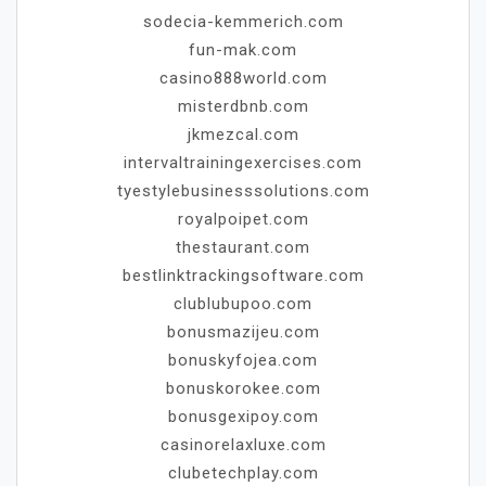
sodecia-kemmerich.com
fun-mak.com
casino888world.com
misterdbnb.com
jkmezcal.com
intervaltrainingexercises.com
tyestylebusinesssolutions.com
royalpoipet.com
thestaurant.com
bestlinktrackingsoftware.com
clublubupoo.com
bonusmazijeu.com
bonuskyfojea.com
bonuskorokee.com
bonusgexipoy.com
casinorelaxluxe.com
clubetechplay.com