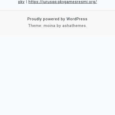
pkv
|
https://jurusqq.pkvgamesresmi.org/
Proudly powered by WordPress
Theme: moina by ashathemes.