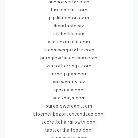
anyconverter.com
timespedia.com
jejakkrismon.com
diemthole.biz
ufabetkk.com
allquickmedia.com
technewsgazette.com
pureglowfacecream.com
kingofherrings.com
mrbetjapan.com
anewentity.biz
appkuala.com
seo7days.com
pureglowcream.com
bloemenbezorgenvandaag.com
secrettohairgrowth.com
tasteofthaitogo.com
bunnynkitty.com