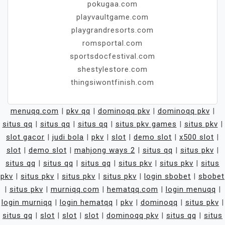
pokugaa.com
playvaultgame.com
playgrandresorts.com
romsportal.com
sportsdocfestival.com
shestylestore.com
thingsiwontfinish.com
menuqq.com
|
pkv qq
|
dominoqq pkv
|
dominoqq pkv
|
situs qq
|
situs qq
|
situs qq
|
situs pkv games
|
situs pkv
|
slot gacor
|
judi bola
|
pkv
|
slot
|
demo slot
|
x500 slot
|
slot
|
demo slot
|
mahjong ways 2
|
situs qq
|
situs pkv
|
situs qq
|
situs qq
|
situs qq
|
situs pkv
|
situs pkv
|
situs
pkv
|
situs pkv
|
situs pkv
|
situs pkv
|
login sbobet
|
sbobet
|
situs pkv
|
murniqq.com
|
hematqq.com
|
login menuqq
|
login murniqq
|
login hematqq
|
pkv
|
dominoqq
|
situs pkv
|
situs qq
|
slot
|
slot
|
slot
|
dominoqq pkv
|
situs qq
|
situs