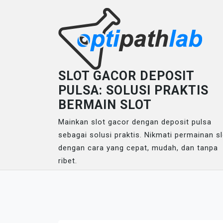
Skip
to
content
SLOT GACOR DEPOSIT
PULSA: SOLUSI PRAKTIS
BERMAIN SLOT
Mainkan slot gacor dengan deposit pulsa
sebagai solusi praktis. Nikmati permainan sl
dengan cara yang cepat, mudah, dan tanpa
ribet.