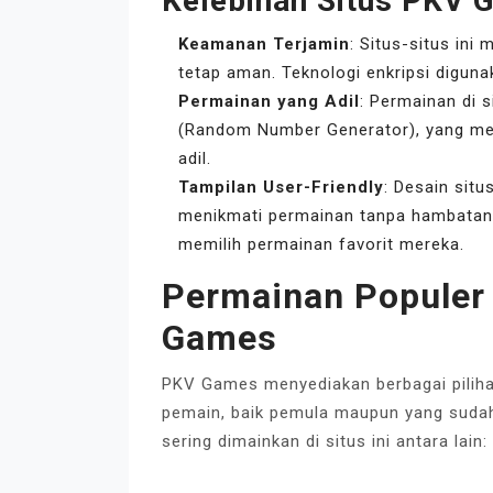
Kelebihan Situs PKV
Keamanan Terjamin
: Situs-situs in
tetap aman. Teknologi enkripsi diguna
Permainan yang Adil
: Permainan di 
(Random Number Generator), yang me
adil.
Tampilan User-Friendly
: Desain sit
menikmati permainan tanpa hambatan
memilih permainan favorit mereka.
Permainan Populer
Games
PKV Games menyediakan berbagai piliha
pemain, baik pemula maupun yang suda
sering dimainkan di situs ini antara lain: