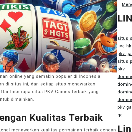
Meng
LI
situs 
live hk
pkv g
situs 
pkv
n online yang semakin populer di Indonesia.
domin
n di situs ini, dan setiap situs menawarkan
domin
aftar beberapa situs PKV Games terbaik yang
domin
ntuk dimainkan.
domin
pkv g
ngan Kualitas Terbaik
qq
Li
enal menawarkan kualitas permainan terbaik dengan