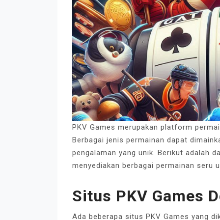
PKV Games merupakan platform permaina
Berbagai jenis permainan dapat dimainka
pengalaman yang unik. Berikut adalah d
menyediakan berbagai permainan seru u
Situs PKV Games De
Ada beberapa situs PKV Games yang dik