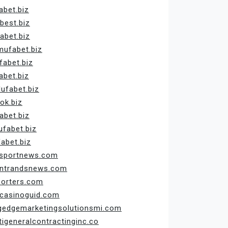
abet.biz
best.biz
abet.biz
mufabet.biz
fabet.biz
abet.biz
lufabet.biz
ok.biz
abet.biz
fabet.biz
fabet.biz
nsportnews.com
ontrandsnews.com
porters.com
ocasinoguid.com
ngedgemarketingsolutionsmi.com
tigeneralcontractinginc.co