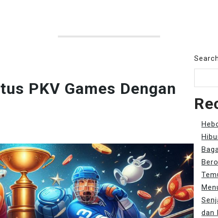
Searc
Situs PKV Games Dengan
Re
Hebo
Hibu
Baga
Bero
Temu
Men
Senj
dan 