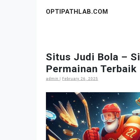
OPTIPATHLAB.COM
Situs Judi Bola – 
Permainan Terbaik
admin
|
February 26, 2025