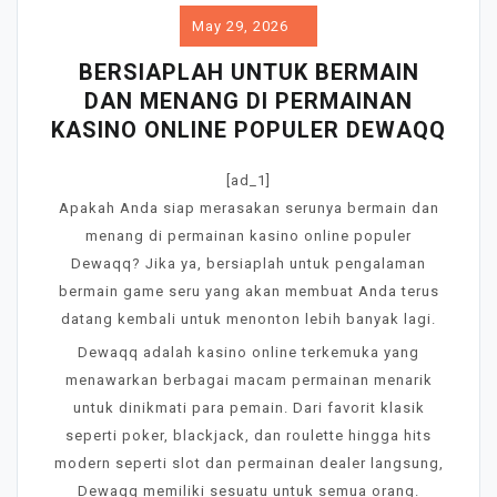
May 29, 2026
BERSIAPLAH UNTUK BERMAIN
DAN MENANG DI PERMAINAN
KASINO ONLINE POPULER DEWAQQ
[ad_1]
Apakah Anda siap merasakan serunya bermain dan
menang di permainan kasino online populer
Dewaqq? Jika ya, bersiaplah untuk pengalaman
bermain game seru yang akan membuat Anda terus
datang kembali untuk menonton lebih banyak lagi.
Dewaqq adalah kasino online terkemuka yang
menawarkan berbagai macam permainan menarik
untuk dinikmati para pemain. Dari favorit klasik
seperti poker, blackjack, dan roulette hingga hits
modern seperti slot dan permainan dealer langsung,
Dewaqq memiliki sesuatu untuk semua orang.