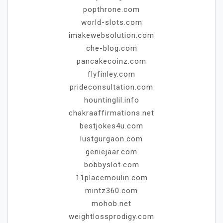
popthrone.com
world-slots.com
imakewebsolution.com
che-blog.com
pancakecoinz.com
flyfinley.com
prideconsultation.com
hountinglil.info
chakraaffirmations.net
bestjokes4u.com
lustgurgaon.com
geniejaar.com
bobbyslot.com
11placemoulin.com
mintz360.com
mohob.net
weightlossprodigy.com