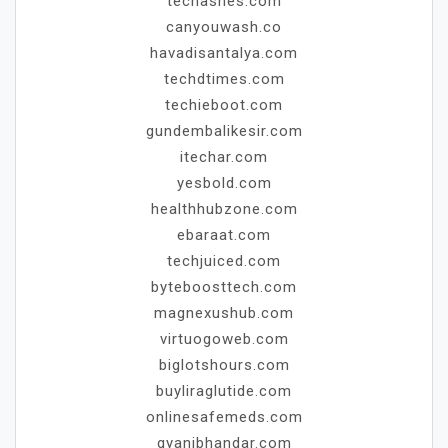
techashes.com
canyouwash.co
havadisantalya.com
techdtimes.com
techieboot.com
gundembalikesir.com
itechar.com
yesbold.com
healthhubzone.com
ebaraat.com
techjuiced.com
byteboosttech.com
magnexushub.com
virtuogoweb.com
biglotshours.com
buyliraglutide.com
onlinesafemeds.com
gyanibhandar.com