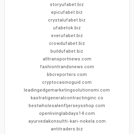
storyufabet.biz
epicufabet.biz
crystalufabet.biz
ufabetok.biz
everufabet.biz
crowdufabet.biz
buildufabet.biz
alltransportnews.com
fashiontrandsnews.com
bbcreporters.com
cryptocasinoguid.com
leadingedgemarketingsolutionsmi.com
kastratigeneralcontractinginc.co
bestwholesalenfljerseysshop.com
openlivinglabdays14.com
ayurvedakonsultti-kari-nokela.com
antitraders.biz