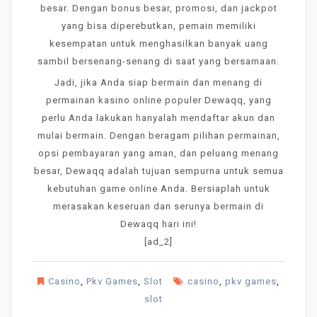
besar. Dengan bonus besar, promosi, dan jackpot
yang bisa diperebutkan, pemain memiliki
kesempatan untuk menghasilkan banyak uang
sambil bersenang-senang di saat yang bersamaan.
Jadi, jika Anda siap bermain dan menang di
permainan kasino online populer Dewaqq, yang
perlu Anda lakukan hanyalah mendaftar akun dan
mulai bermain. Dengan beragam pilihan permainan,
opsi pembayaran yang aman, dan peluang menang
besar, Dewaqq adalah tujuan sempurna untuk semua
kebutuhan game online Anda. Bersiaplah untuk
merasakan keseruan dan serunya bermain di
Dewaqq hari ini!
[ad_2]
Casino
,
Pkv Games
,
Slot
casino
,
pkv games
,
slot