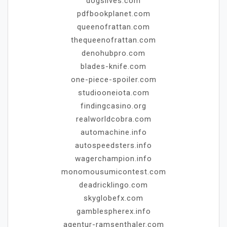
dogslives.com
pdfbookplanet.com
queenofrattan.com
thequeenofrattan.com
denohubpro.com
blades-knife.com
one-piece-spoiler.com
studiooneiota.com
findingcasino.org
realworldcobra.com
automachine.info
autospeedsters.info
wagerchampion.info
monomousumicontest.com
deadricklingo.com
skyglobefx.com
gamblespherex.info
agentur-ramsenthaler.com