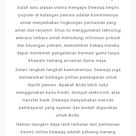
Salah satu alasan utama mengapa Dewaqq begitu
populer di kalangan pemain adalah komitmennya
untuk menyediakan lingkungan permainan yang
aman dan terjamin. Situs ini menggunakan teknologi
enkripsi terbaru untuk melindungi informasi pribadi
dan keuangan pemain, memastikan bahwa mereka
dapat menikmati pengalaman bermain game tanpa
khawatir tentang ancaman dunia maya.
Selain langkah-langkah keamanannya, Dewaqq juga
menawarkan berbagai pilihan pembayaran untuk
dipilih pemain. Apakah Anda lebih suka
menggunakan kartu kredit, dompet elektronik, atau
transfer bank, Dewaqq menyediakan metode
pembayaran yang nyaman dan mudah digunakan
untuk Anda.
Namun mungkin daya tarik terbesar dari permainan
kasino online Dewaqq adalah peluang menang