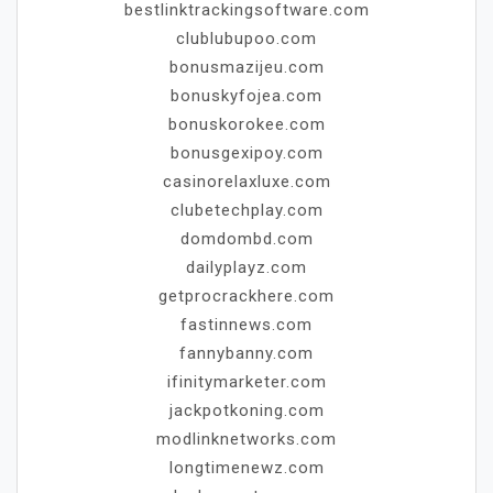
bestlinktrackingsoftware.com
clublubupoo.com
bonusmazijeu.com
bonuskyfojea.com
bonuskorokee.com
bonusgexipoy.com
casinorelaxluxe.com
clubetechplay.com
domdombd.com
dailyplayz.com
getprocrackhere.com
fastinnews.com
fannybanny.com
ifinitymarketer.com
jackpotkoning.com
modlinknetworks.com
longtimenewz.com