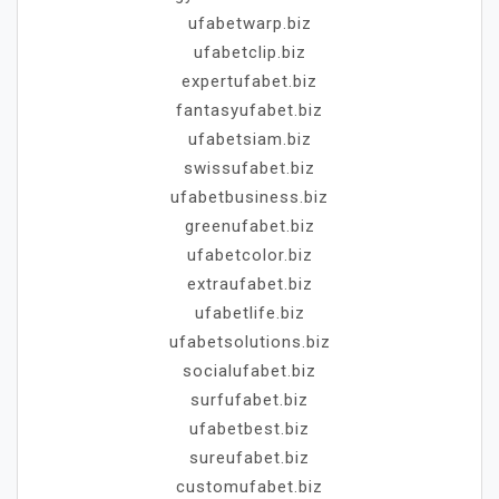
ufabetwarp.biz
ufabetclip.biz
expertufabet.biz
fantasyufabet.biz
ufabetsiam.biz
swissufabet.biz
ufabetbusiness.biz
greenufabet.biz
ufabetcolor.biz
extraufabet.biz
ufabetlife.biz
ufabetsolutions.biz
socialufabet.biz
surfufabet.biz
ufabetbest.biz
sureufabet.biz
customufabet.biz