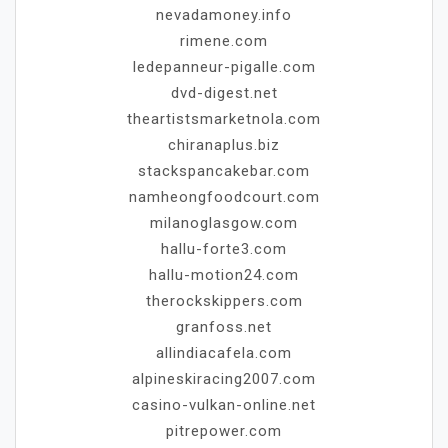
nevadamoney.info
rimene.com
ledepanneur-pigalle.com
dvd-digest.net
theartistsmarketnola.com
chiranaplus.biz
stackspancakebar.com
namheongfoodcourt.com
milanoglasgow.com
hallu-forte3.com
hallu-motion24.com
therockskippers.com
granfoss.net
allindiacafela.com
alpineskiracing2007.com
casino-vulkan-online.net
pitrepower.com