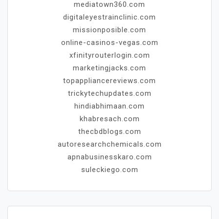
mediatown360.com
digitaleyestrainclinic.com
missionposible.com
online-casinos-vegas.com
xfinityrouterlogin.com
marketingjacks.com
topappliancereviews.com
trickytechupdates.com
hindiabhimaan.com
khabresach.com
thecbdblogs.com
autoresearchchemicals.com
apnabusinesskaro.com
suleckiego.com