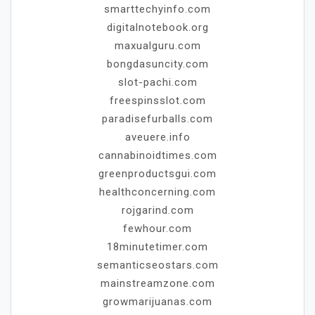
smarttechyinfo.com
digitalnotebook.org
maxualguru.com
bongdasuncity.com
slot-pachi.com
freespinsslot.com
paradisefurballs.com
aveuere.info
cannabinoidtimes.com
greenproductsgui.com
healthconcerning.com
rojgarind.com
fewhour.com
18minutetimer.com
semanticseostars.com
mainstreamzone.com
growmarijuanas.com