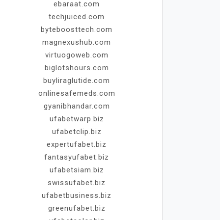
ebaraat.com
techjuiced.com
byteboosttech.com
magnexushub.com
virtuogoweb.com
biglotshours.com
buyliraglutide.com
onlinesafemeds.com
gyanibhandar.com
ufabetwarp.biz
ufabetclip.biz
expertufabet.biz
fantasyufabet.biz
ufabetsiam.biz
swissufabet.biz
ufabetbusiness.biz
greenufabet.biz