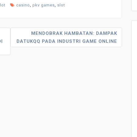
lot
casino
,
pkv games
,
slot
MENDOBRAK HAMBATAN: DAMPAK
I
DATUKQQ PADA INDUSTRI GAME ONLINE