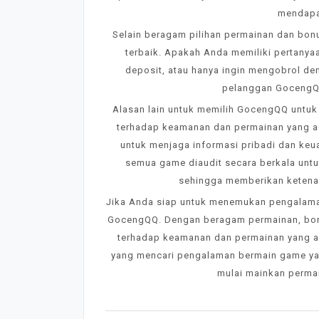
mendapa
Selain beragam pilihan permainan dan b
terbaik. Apakah Anda memiliki pertany
deposit, atau hanya ingin mengobrol de
pelanggan GocengQQ
Alasan lain untuk memilih GocengQQ untu
terhadap keamanan dan permainan yang ad
untuk menjaga informasi pribadi dan keua
semua game diaudit secara berkala unt
sehingga memberikan ketenan
Jika Anda siap untuk menemukan pengalaman k
GocengQQ. Dengan beragam permainan, bon
terhadap keamanan dan permainan yang a
yang mencari pengalaman bermain game yan
mulai mainkan perma