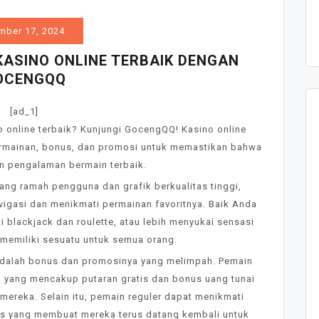
mber 17, 2024
ASINO ONLINE TERBAIK DENGAN
OCENGQQ
[ad_1]
online terbaik? Kunjungi GocengQQ! Kasino online
rmainan, bonus, dan promosi untuk memastikan bahwa
 pengalaman bermain terbaik.
ng ramah pengguna dan grafik berkualitas tinggi,
gasi dan menikmati permainan favoritnya. Baik Anda
 blackjack dan roulette, atau lebih menyukai sensasi
memiliki sesuatu untuk semua orang.
 adalah bonus dan promosinya yang melimpah. Pemain
yang mencakup putaran gratis dan bonus uang tunai
ereka. Selain itu, pemain reguler dapat menikmati
tas yang membuat mereka terus datang kembali untuk