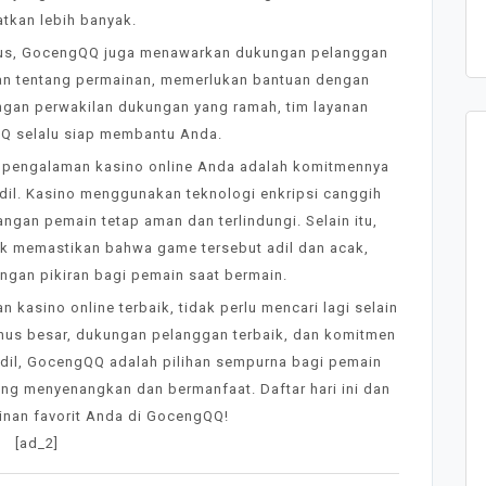
tkan lebih banyak.
onus, GocengQQ juga menawarkan dukungan pelanggan
aan tentang permainan, memerlukan bantuan dengan
ngan perwakilan dukungan yang ramah, tim layanan
 selalu siap membantu Anda.
k pengalaman kasino online Anda adalah komitmennya
il. Kasino menggunakan teknologi enkripsi canggih
ngan pemain tetap aman dan terlindungi. Selain itu,
uk memastikan bahwa game tersebut adil dan acak,
gan pikiran bagi pemain saat bermain.
asino online terbaik, tidak perlu mencari lagi selain
us besar, dukungan pelanggan terbaik, dan komitmen
dil, GocengQQ adalah pilihan sempurna bagi pemain
g menyenangkan dan bermanfaat. Daftar hari ini dan
inan favorit Anda di GocengQQ!
[ad_2]