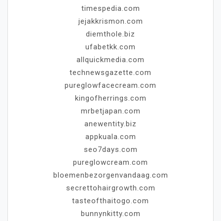
timespedia.com
jejakkrismon.com
diemthole.biz
ufabetkk.com
allquickmedia.com
technewsgazette.com
pureglowfacecream.com
kingofherrings.com
mrbetjapan.com
anewentity.biz
appkuala.com
seo7days.com
pureglowcream.com
bloemenbezorgenvandaag.com
secrettohairgrowth.com
tasteofthaitogo.com
bunnynkitty.com