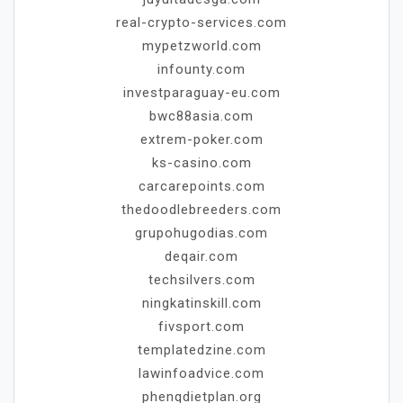
real-crypto-services.com
mypetzworld.com
infounty.com
investparaguay-eu.com
bwc88asia.com
extrem-poker.com
ks-casino.com
carcarepoints.com
thedoodlebreeders.com
grupohugodias.com
deqair.com
techsilvers.com
ningkatinskill.com
fivsport.com
templatedzine.com
lawinfoadvice.com
phenqdietplan.org