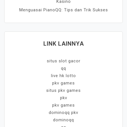
Kasino
Menguasai PianoQQ: Tips dan Trik Sukses
LINK LAINNYA
situs slot gacor
qq
live hk lotto
pkv games
situs pkv games
pkv
pkv games
dominoqq pkv
dominoqq