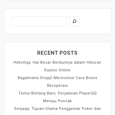
Sea
RECENT POSTS
Hebohqq: Hal Besar Berikutnya dalam Hiburan
Kasino Online
Bagaimana Oriqq2 Merevolusi Cara Bisnis
Beroperasi
Temui Bintang Baru: Perjalanan PlayerQQ
Menuju Puncak
Senjaqq: Tujuan Utama Penggemar Poker dan