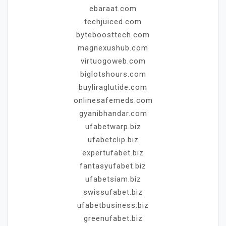
ebaraat.com
techjuiced.com
byteboosttech.com
magnexushub.com
virtuogoweb.com
biglotshours.com
buyliraglutide.com
onlinesafemeds.com
gyanibhandar.com
ufabetwarp.biz
ufabetclip.biz
expertufabet.biz
fantasyufabet.biz
ufabetsiam.biz
swissufabet.biz
ufabetbusiness.biz
greenufabet.biz