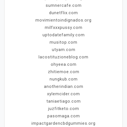
sumnercafe.com
dunetflix.com
movimientoindignados.org
milfxxxpussy.com
uptodatefamily.com
musitop.com
utyam.com
lacostituzioneblog.com
ohyeea.com
zhitiemoe.com
nungkub.com
anotherindian.com
xylemcider.com
taniaetiago.com
juzfitketo.com
pasomaga.com
impactgardencbdgummies.org