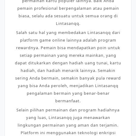
permainan kartu populer lainnya. Baik Anda
pemain profesional berpengalaman atau pemain
biasa, selalu ada sesuatu untuk semua orang di
Lintasanqq.
Salah satu hal yang membedakan Lintasanqq dari
platform game online lainnya adalah program
rewardnya. Pemain bisa mendapatkan poin untuk
setiap permainan yang mereka mainkan, yang
dapat ditukarkan dengan hadiah uang tunai, kartu
hadiah, dan hadiah menarik lainnya. Semakin
sering Anda bermain, semakin banyak pula reward
yang bisa Anda peroleh, menjadikan Lintasanqq
pengalaman bermain yang benar-benar
bermanfaat.
Selain pilihan permainan dan program hadiahnya
yang luas, Lintasanqq juga menawarkan
lingkungan permainan yang aman dan terjamin.
Platform ini menggunakan teknologi enkripsi