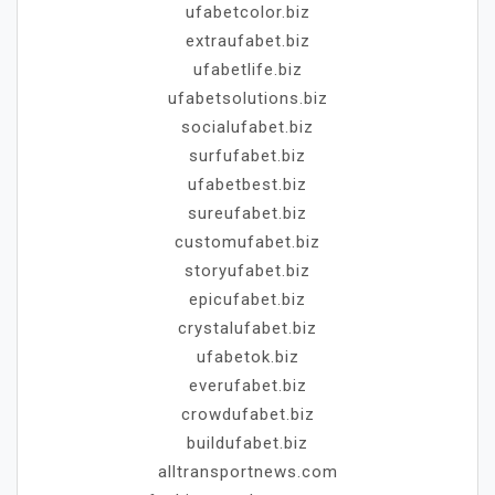
ufabetcolor.biz
extraufabet.biz
ufabetlife.biz
ufabetsolutions.biz
socialufabet.biz
surfufabet.biz
ufabetbest.biz
sureufabet.biz
customufabet.biz
storyufabet.biz
epicufabet.biz
crystalufabet.biz
ufabetok.biz
everufabet.biz
crowdufabet.biz
buildufabet.biz
alltransportnews.com