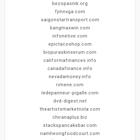
bezopasnik.org
fjmnxga.com
saigonstartransport.com
bangmaxwin.com
infonetive.com
epictacoshop.com
biopuraskinserum.com
californiafinances.info
canadafinance.info
nevadamoney.info
rimene.com
ledepanneur-pigalle.com
dvd-digest.net
theartistsmarketnola.com
chiranaplus.biz
stackspancakebar.com
namheongfoodcourt.com