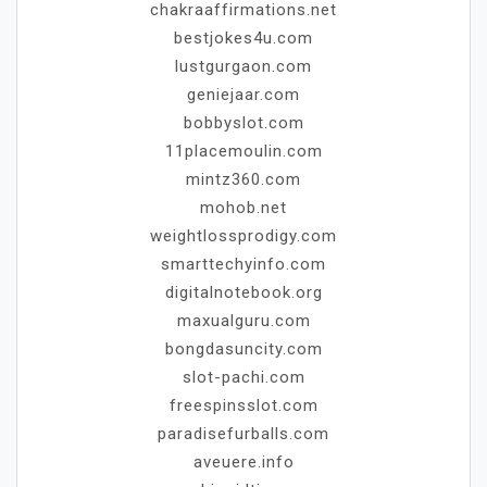
chakraaffirmations.net
bestjokes4u.com
lustgurgaon.com
geniejaar.com
bobbyslot.com
11placemoulin.com
mintz360.com
mohob.net
weightlossprodigy.com
smarttechyinfo.com
digitalnotebook.org
maxualguru.com
bongdasuncity.com
slot-pachi.com
freespinsslot.com
paradisefurballs.com
aveuere.info