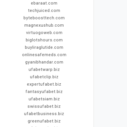
ebaraat.com
techjuiced.com
byteboosttech.com
magnexushub.com
virtuogoweb.com
biglotshours.com
buyliraglutide.com
onlinesafemeds.com
gyanibhandar.com
ufabetwarp.biz
ufabetclip.biz
expertufabet.biz
fantasyufabet.biz
ufabetsiam.biz
swissufabet.biz
ufabetbusiness.biz
greenufabet.biz