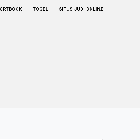
ORTBOOK
TOGEL
SITUS JUDI ONLINE