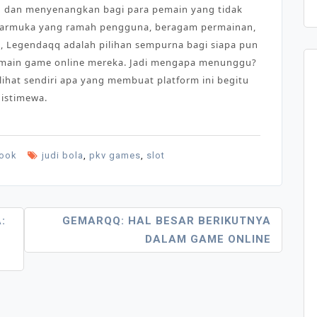
dan menyenangkan bagi para pemain yang tidak
antarmuka yang ramah pengguna, beragam permainan,
Legendaqq adalah pilihan sempurna bagi siapa pun
main game online mereka. Jadi mengapa menunggu?
lihat sendiri apa yang membuat platform ini begitu
istimewa.
ook
judi bola
,
pkv games
,
slot
:
GEMARQQ: HAL BESAR BERIKUTNYA
DALAM GAME ONLINE