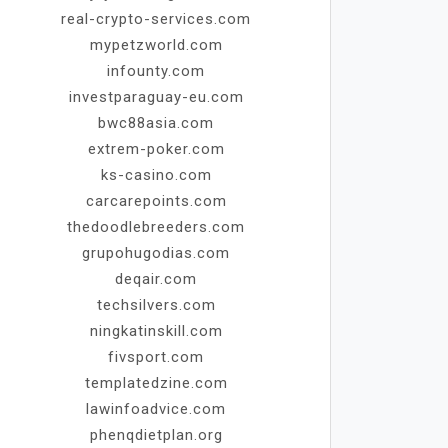
real-crypto-services.com
mypetzworld.com
infounty.com
investparaguay-eu.com
bwc88asia.com
extrem-poker.com
ks-casino.com
carcarepoints.com
thedoodlebreeders.com
grupohugodias.com
deqair.com
techsilvers.com
ningkatinskill.com
fivsport.com
templatedzine.com
lawinfoadvice.com
phenqdietplan.org