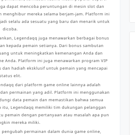
 juga dapat mencoba peruntungan di mesin slot dan
n menghibur mereka selama berjam-jam. Platform ini
jadi selalu ada sesuatu yang baru dan menarik untuk
dicoba.
sankan, Legendaqq juga menawarkan berbagai bonus
n kepada pemain setianya. Dari bonus sambutan
eluang untuk meningkatkan kemenangan Anda dan
 Anda. Platform ini juga menawarkan program VIP
as dan hadiah eksklusif untuk pemain yang mencapai
status elit.
ndaqq dari platform game online lainnya adalah
an permainan yang adil. Platform ini menggunakan
indungi data pemain dan memastikan bahwa semua
in itu, Legendaqq memiliki tim dukungan pelanggan
tu pemain dengan pertanyaan atau masalah apa pun
gkin mereka miliki.
h pengubah permainan dalam dunia game online,