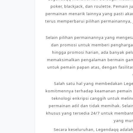
poker, blackjack, dan roulette. Pemain
permainan menarik lainnya yang pasti aka
terus memperbarui pilihan permainannya, 
Selain pilihan permainannya yang menge
dan promosi untuk memberi penghargaa
hingga promosi harian, ada banyak p
memaksimalkan pengalaman bermain game
untuk pemain papan atas, dengan fasilit
Salah satu hal yang membedakan Lege
komitmennya terhadap keamanan pemain d
teknologi enkripsi canggih untuk mel
permainan adil dan tidak memihak. Sela
khusus yang tersedia 24/7 untuk memban
yang mun
Secara keseluruhan, Legendaqq adala