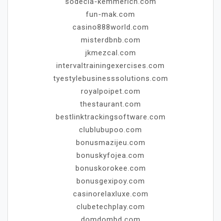
sodecia-kemmerich.com
fun-mak.com
casino888world.com
misterdbnb.com
jkmezcal.com
intervaltrainingexercises.com
tyestylebusinesssolutions.com
royalpoipet.com
thestaurant.com
bestlinktrackingsoftware.com
clublubupoo.com
bonusmazijeu.com
bonuskyfojea.com
bonuskorokee.com
bonusgexipoy.com
casinorelaxluxe.com
clubetechplay.com
domdombd.com