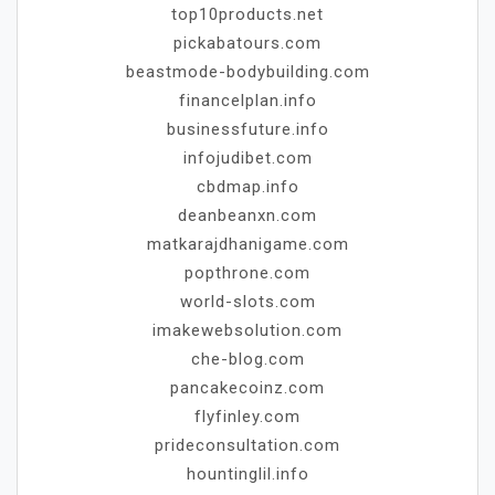
top10products.net
pickabatours.com
beastmode-bodybuilding.com
financelplan.info
businessfuture.info
infojudibet.com
cbdmap.info
deanbeanxn.com
matkarajdhanigame.com
popthrone.com
world-slots.com
imakewebsolution.com
che-blog.com
pancakecoinz.com
flyfinley.com
prideconsultation.com
hountinglil.info