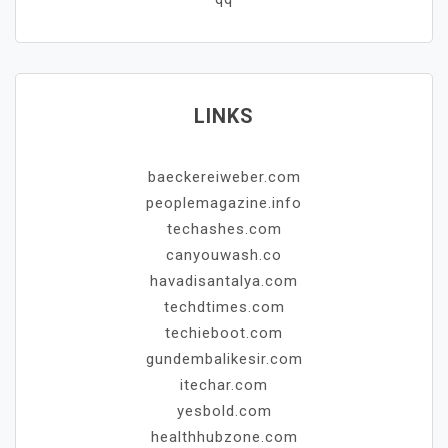
LINKS
baeckereiweber.com
peoplemagazine.info
techashes.com
canyouwash.co
havadisantalya.com
techdtimes.com
techieboot.com
gundembalikesir.com
itechar.com
yesbold.com
healthhubzone.com