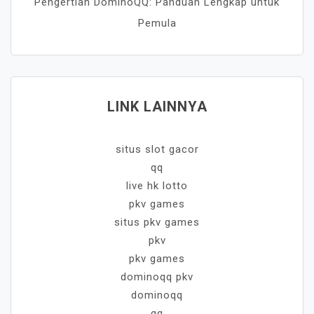
Pengertian DominoQQ: Panduan Lengkap untuk
Pemula
LINK LAINNYA
situs slot gacor
qq
live hk lotto
pkv games
situs pkv games
pkv
pkv games
dominoqq pkv
dominoqq
qq