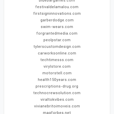
bluebargames.com
festivaldelamalou.com
firstsigninnovations.com
garberdodge.com
swim-wears.com
forgrantedmedia.com
peolpstar.com
tylerscustomdesign.com
carworksonline.com
techtimesss.com
virylstore.com
motorstell.com
health150years.com
prescriptions-drug.org
technocrewsolution.com
viraltokvibes.com
vivianebritoimoveis.com
magforbes.net