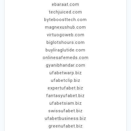
ebaraat.com
techjuiced.com
byteboosttech.com
magnexushub.com
virtuogoweb.com
biglotshours.com
buyliraglutide.com
onlinesafemeds.com
gyanibhandar.com
ufabetwarp.biz
ufabetclip.biz
expertufabet.biz
fantasyufabet.biz
ufabetsiam.biz
swissufabet.biz
ufabetbusiness.biz
greenufabet.biz