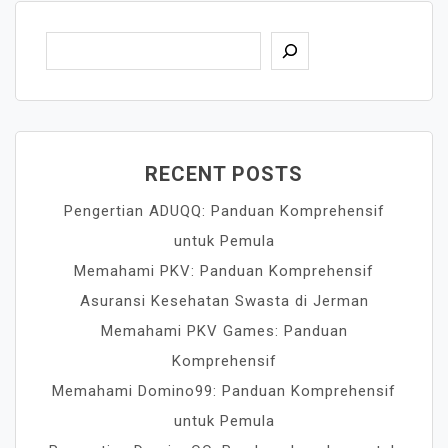
Sea
RECENT POSTS
Pengertian ADUQQ: Panduan Komprehensif
untuk Pemula
Memahami PKV: Panduan Komprehensif
Asuransi Kesehatan Swasta di Jerman
Memahami PKV Games: Panduan
Komprehensif
Memahami Domino99: Panduan Komprehensif
untuk Pemula