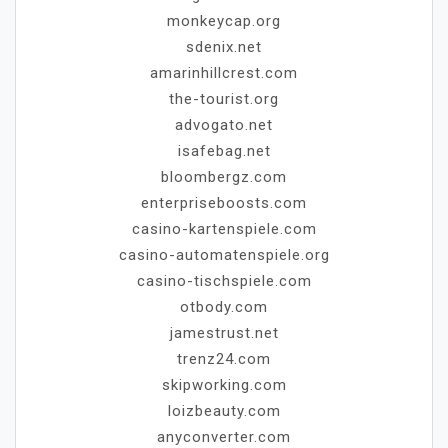
monkeycap.org
sdenix.net
amarinhillcrest.com
the-tourist.org
advogato.net
isafebag.net
bloombergz.com
enterpriseboosts.com
casino-kartenspiele.com
casino-automatenspiele.org
casino-tischspiele.com
otbody.com
jamestrust.net
trenz24.com
skipworking.com
loizbeauty.com
anyconverter.com