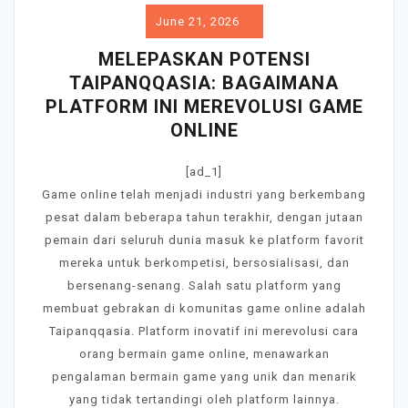
June 21, 2026
MELEPASKAN POTENSI
TAIPANQQASIA: BAGAIMANA
PLATFORM INI MEREVOLUSI GAME
ONLINE
[ad_1]
Game online telah menjadi industri yang berkembang
pesat dalam beberapa tahun terakhir, dengan jutaan
pemain dari seluruh dunia masuk ke platform favorit
mereka untuk berkompetisi, bersosialisasi, dan
bersenang-senang. Salah satu platform yang
membuat gebrakan di komunitas game online adalah
Taipanqqasia. Platform inovatif ini merevolusi cara
orang bermain game online, menawarkan
pengalaman bermain game yang unik dan menarik
yang tidak tertandingi oleh platform lainnya.