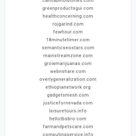
cannabinoidtimes.com
greenproductsgui.com
healthconcerning.com
rojgarind.com
fewhour.com
18minutetimer.com
semanticseostars.com
mainstreamzone.com
growmarijuanas.com
webnshare.com
overlygeneralization.com
ethiopianetwork.org
gadgetsmesh.com
justicefornevada.com
leisuretours.info
hellotbsbro.com
farmandpetscare.com
computingservice.info