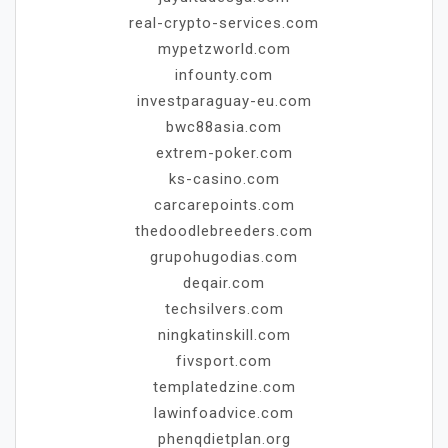
real-crypto-services.com
mypetzworld.com
infounty.com
investparaguay-eu.com
bwc88asia.com
extrem-poker.com
ks-casino.com
carcarepoints.com
thedoodlebreeders.com
grupohugodias.com
deqair.com
techsilvers.com
ningkatinskill.com
fivsport.com
templatedzine.com
lawinfoadvice.com
phenqdietplan.org