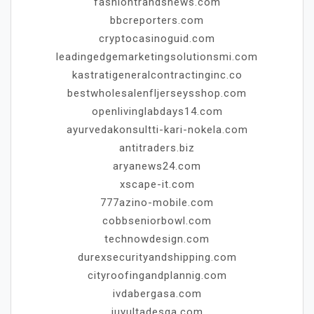
fashiontrandsnews.com
bbcreporters.com
cryptocasinoguid.com
leadingedgemarketingsolutionsmi.com
kastratigeneralcontractinginc.co
bestwholesalenfljerseysshop.com
openlivinglabdays14.com
ayurvedakonsultti-kari-nokela.com
antitraders.biz
aryanews24.com
xscape-it.com
777azino-mobile.com
cobbseniorbowl.com
technowdesign.com
durexsecurityandshipping.com
cityroofingandplannig.com
ivdabergasa.com
juyultadesga.com