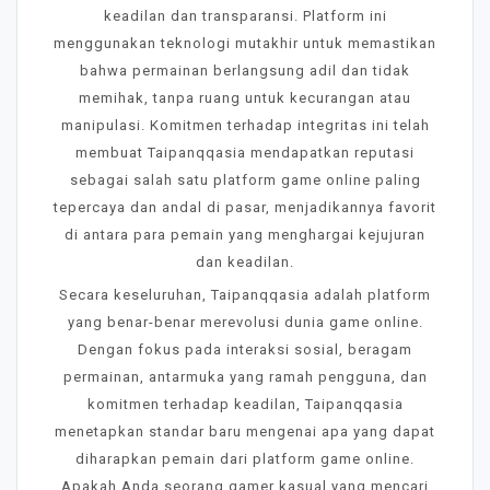
keadilan dan transparansi. Platform ini
menggunakan teknologi mutakhir untuk memastikan
bahwa permainan berlangsung adil dan tidak
memihak, tanpa ruang untuk kecurangan atau
manipulasi. Komitmen terhadap integritas ini telah
membuat Taipanqqasia mendapatkan reputasi
sebagai salah satu platform game online paling
tepercaya dan andal di pasar, menjadikannya favorit
di antara para pemain yang menghargai kejujuran
dan keadilan.
Secara keseluruhan, Taipanqqasia adalah platform
yang benar-benar merevolusi dunia game online.
Dengan fokus pada interaksi sosial, beragam
permainan, antarmuka yang ramah pengguna, dan
komitmen terhadap keadilan, Taipanqqasia
menetapkan standar baru mengenai apa yang dapat
diharapkan pemain dari platform game online.
Apakah Anda seorang gamer kasual yang mencari