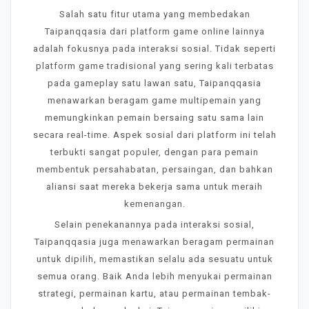
Salah satu fitur utama yang membedakan
Taipanqqasia dari platform game online lainnya
adalah fokusnya pada interaksi sosial. Tidak seperti
platform game tradisional yang sering kali terbatas
pada gameplay satu lawan satu, Taipanqqasia
menawarkan beragam game multipemain yang
memungkinkan pemain bersaing satu sama lain
secara real-time. Aspek sosial dari platform ini telah
terbukti sangat populer, dengan para pemain
membentuk persahabatan, persaingan, dan bahkan
aliansi saat mereka bekerja sama untuk meraih
kemenangan.
Selain penekanannya pada interaksi sosial,
Taipanqqasia juga menawarkan beragam permainan
untuk dipilih, memastikan selalu ada sesuatu untuk
semua orang. Baik Anda lebih menyukai permainan
strategi, permainan kartu, atau permainan tembak-