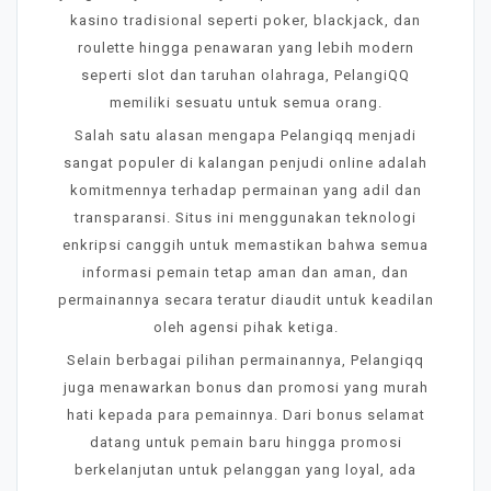
kasino tradisional seperti poker, blackjack, dan
roulette hingga penawaran yang lebih modern
seperti slot dan taruhan olahraga, PelangiQQ
memiliki sesuatu untuk semua orang.
Salah satu alasan mengapa Pelangiqq menjadi
sangat populer di kalangan penjudi online adalah
komitmennya terhadap permainan yang adil dan
transparansi. Situs ini menggunakan teknologi
enkripsi canggih untuk memastikan bahwa semua
informasi pemain tetap aman dan aman, dan
permainannya secara teratur diaudit untuk keadilan
oleh agensi pihak ketiga.
Selain berbagai pilihan permainannya, Pelangiqq
juga menawarkan bonus dan promosi yang murah
hati kepada para pemainnya. Dari bonus selamat
datang untuk pemain baru hingga promosi
berkelanjutan untuk pelanggan yang loyal, ada