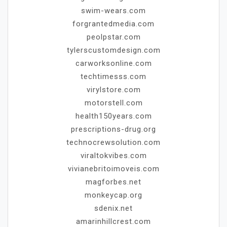
swim-wears.com
forgrantedmedia.com
peolpstar.com
tylerscustomdesign.com
carworksonline.com
techtimesss.com
virylstore.com
motorstell.com
health150years.com
prescriptions-drug.org
technocrewsolution.com
viraltokvibes.com
vivianebritoimoveis.com
magforbes.net
monkeycap.org
sdenix.net
amarinhillcrest.com