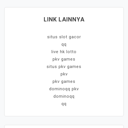
LINK LAINNYA
situs slot gacor
qq
live hk lotto
pkv games
situs pkv games
pkv
pkv games
dominoqq pkv
dominoqq
qq