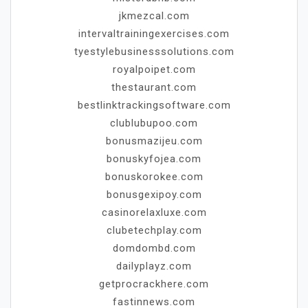
jkmezcal.com
intervaltrainingexercises.com
tyestylebusinesssolutions.com
royalpoipet.com
thestaurant.com
bestlinktrackingsoftware.com
clublubupoo.com
bonusmazijeu.com
bonuskyfojea.com
bonuskorokee.com
bonusgexipoy.com
casinorelaxluxe.com
clubetechplay.com
domdombd.com
dailyplayz.com
getprocrackhere.com
fastinnews.com