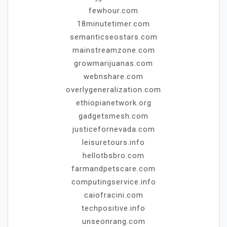
fewhour.com
18minutetimer.com
semanticseostars.com
mainstreamzone.com
growmarijuanas.com
webnshare.com
overlygeneralization.com
ethiopianetwork.org
gadgetsmesh.com
justicefornevada.com
leisuretours.info
hellotbsbro.com
farmandpetscare.com
computingservice.info
caiofracini.com
techpositive.info
unseonrang.com