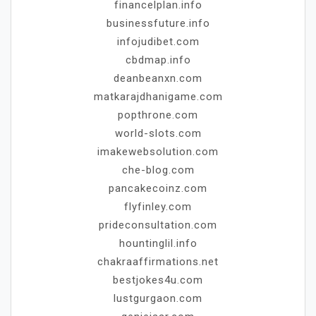
financelplan.info
businessfuture.info
infojudibet.com
cbdmap.info
deanbeanxn.com
matkarajdhanigame.com
popthrone.com
world-slots.com
imakewebsolution.com
che-blog.com
pancakecoinz.com
flyfinley.com
prideconsultation.com
hountinglil.info
chakraaffirmations.net
bestjokes4u.com
lustgurgaon.com