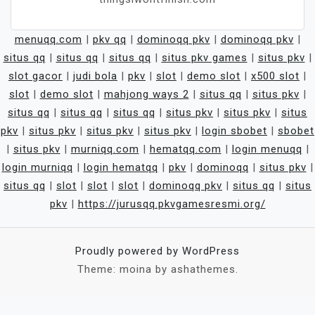
menuqq.com
|
pkv qq
|
dominoqq pkv
|
dominoqq pkv
|
situs qq
|
situs qq
|
situs qq
|
situs pkv games
|
situs pkv
|
slot gacor
|
judi bola
|
pkv
|
slot
|
demo slot
|
x500 slot
|
slot
|
demo slot
|
mahjong ways 2
|
situs qq
|
situs pkv
|
situs qq
|
situs qq
|
situs qq
|
situs pkv
|
situs pkv
|
situs
pkv
|
situs pkv
|
situs pkv
|
situs pkv
|
login sbobet
|
sbobet
|
situs pkv
|
murniqq.com
|
hematqq.com
|
login menuqq
|
login murniqq
|
login hematqq
|
pkv
|
dominoqq
|
situs pkv
|
situs qq
|
slot
|
slot
|
slot
|
dominoqq pkv
|
situs qq
|
situs
pkv
|
https://jurusqq.pkvgamesresmi.org/
Proudly powered by WordPress
Theme: moina by ashathemes.