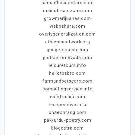
semanticseostars.com
mainstreamzone.com
growmarijuanas.com
webnshare.com
overlygeneralization.com
ethiopianetwork.org
gadgetsmesh.com
justicefornevada.com
leisuretours.info
hellotbsbro.com
farmandpetscare.com
computingservice.info
caiofracini.com
techpositive.info
unseonrang.com
pak-urdu-poetry.com
blogcetra.com