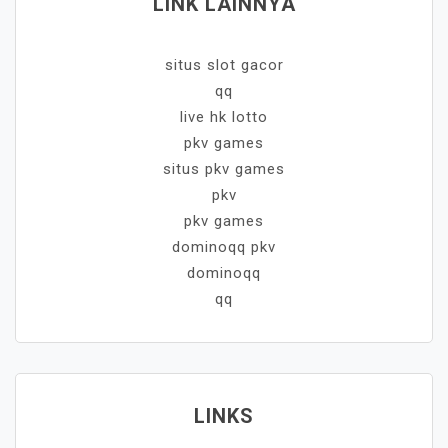
LINK LAINNYA
situs slot gacor
qq
live hk lotto
pkv games
situs pkv games
pkv
pkv games
dominoqq pkv
dominoqq
qq
LINKS