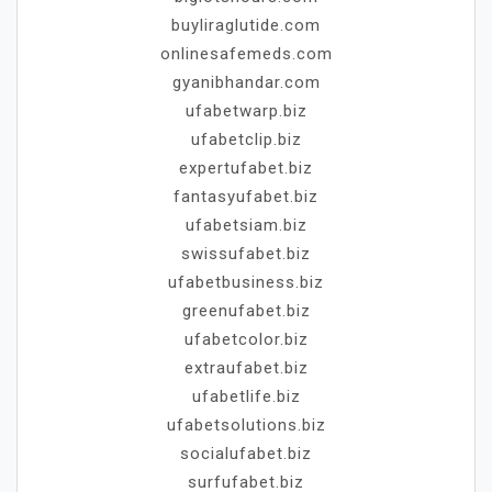
buyliraglutide.com
onlinesafemeds.com
gyanibhandar.com
ufabetwarp.biz
ufabetclip.biz
expertufabet.biz
fantasyufabet.biz
ufabetsiam.biz
swissufabet.biz
ufabetbusiness.biz
greenufabet.biz
ufabetcolor.biz
extraufabet.biz
ufabetlife.biz
ufabetsolutions.biz
socialufabet.biz
surfufabet.biz