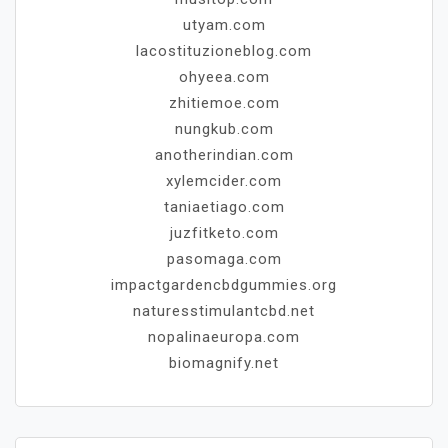
utyam.com
lacostituzioneblog.com
ohyeea.com
zhitiemoe.com
nungkub.com
anotherindian.com
xylemcider.com
taniaetiago.com
juzfitketo.com
pasomaga.com
impactgardencbdgummies.org
naturesstimulantcbd.net
nopalinaeuropa.com
biomagnify.net