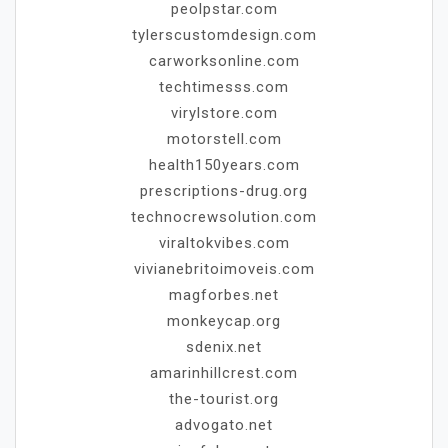
peolpstar.com
tylerscustomdesign.com
carworksonline.com
techtimesss.com
virylstore.com
motorstell.com
health150years.com
prescriptions-drug.org
technocrewsolution.com
viraltokvibes.com
vivianebritoimoveis.com
magforbes.net
monkeycap.org
sdenix.net
amarinhillcrest.com
the-tourist.org
advogato.net