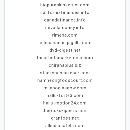
biopuraskinserum.com
californiafinances.info
canadafinance.info
nevadamoney.info
rimene.com
ledepanneur-pigalle.com
dvd-digest.net
theartistsmarketnola.com
chiranaplus.biz
stackspancakebar.com
namheongfoodcourt.com
milanoglasgow.com
hallu-forte3.com
hallu-motion24.com
therockskippers.com
granfoss.net
allindiacafela.com