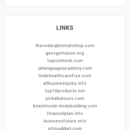
LINKS
thecedarglenmaltshop.com
georgemason.org
topicinhindi.com
uklanguageacademy.com
lindehealthcarefree.com
allbusinessjobs.info
top10products.net
pickabatours.com
beastmode-bodybuilding.com
financelplan.info
businessfuture.info
infojudibet.com