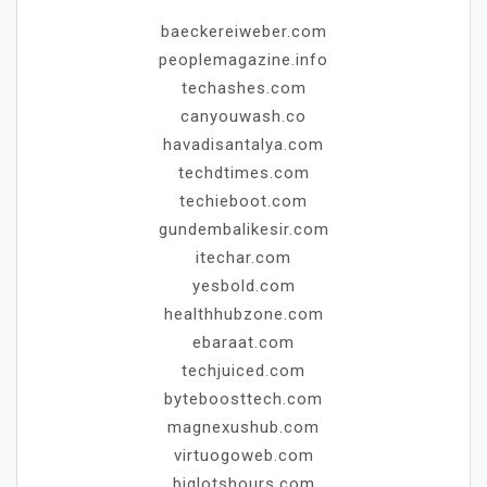
baeckereiweber.com
peoplemagazine.info
techashes.com
canyouwash.co
havadisantalya.com
techdtimes.com
techieboot.com
gundembalikesir.com
itechar.com
yesbold.com
healthhubzone.com
ebaraat.com
techjuiced.com
byteboosttech.com
magnexushub.com
virtuogoweb.com
biglotshours.com