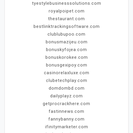
tyestylebusinesssolutions.com
royalpoipet.com
thestaurant.com
bestlinktrackingsoftware.com
clublubupoo.com
bonusmazijeu.com
bonuskyfojea.com
bonuskorokee.com
bonusgexipoy.com
casinorelaxluxe.com
clubetechplay.com
domdombd.com
dailyplayz.com
getprocrackhere.com
fastinnews.com
fannybanny.com
ifinitymarketer.com