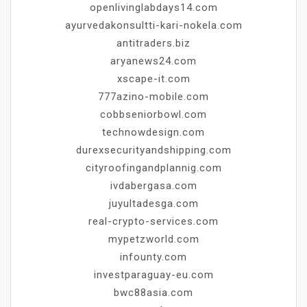
openlivinglabdays14.com
ayurvedakonsultti-kari-nokela.com
antitraders.biz
aryanews24.com
xscape-it.com
777azino-mobile.com
cobbseniorbowl.com
technowdesign.com
durexsecurityandshipping.com
cityroofingandplannig.com
ivdabergasa.com
juyultadesga.com
real-crypto-services.com
mypetzworld.com
infounty.com
investparaguay-eu.com
bwc88asia.com