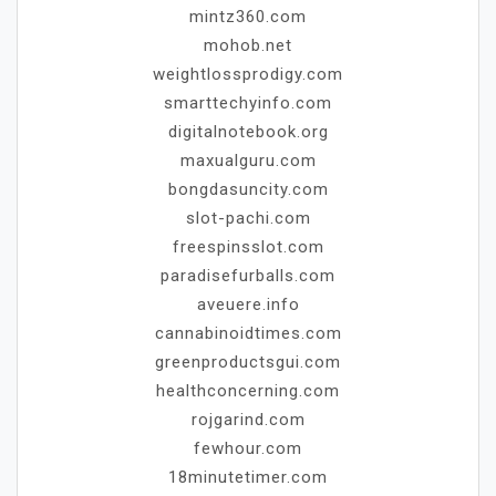
mintz360.com
mohob.net
weightlossprodigy.com
smarttechyinfo.com
digitalnotebook.org
maxualguru.com
bongdasuncity.com
slot-pachi.com
freespinsslot.com
paradisefurballs.com
aveuere.info
cannabinoidtimes.com
greenproductsgui.com
healthconcerning.com
rojgarind.com
fewhour.com
18minutetimer.com