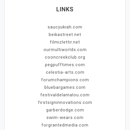
LINKS
saucyukiah.com
beikastreet.net
filmizlettir.net
ourmultiworlds.com
cooncreekclub.org
pegpufftimes.com
celestia-arts.com
forumchampions.com
bluebargames.com
festivaldelamalou.com
firstsigninnovations.com
garberdodge.com
swim-wears.com
forgrantedmedia.com