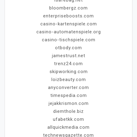
bloombergz.com
enterpriseboosts.com
casino-kartenspiele.com
casino-automatenspiele.org
casino-tischspiele.com
otbody.com
jamestrust.net
trenz24.com
skipworking.com
loizbeauty.com
anyconverter.com
timespedia.com
jejakkrismon.com
diemthole.biz
ufabetkk.com
allquickmedia.com
technewsgazette.com