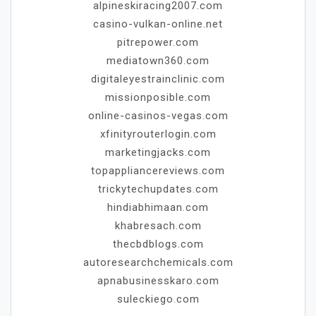
alpineskiracing2007.com
casino-vulkan-online.net
pitrepower.com
mediatown360.com
digitaleyestrainclinic.com
missionposible.com
online-casinos-vegas.com
xfinityrouterlogin.com
marketingjacks.com
topappliancereviews.com
trickytechupdates.com
hindiabhimaan.com
khabresach.com
thecbdblogs.com
autoresearchchemicals.com
apnabusinesskaro.com
suleckiego.com