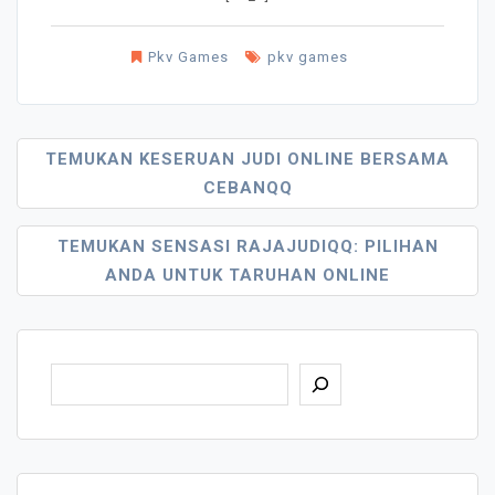
Pkv Games
pkv games
Post
TEMUKAN KESERUAN JUDI ONLINE BERSAMA
CEBANQQ
Navigation
TEMUKAN SENSASI RAJAJUDIQQ: PILIHAN
ANDA UNTUK TARUHAN ONLINE
Sea