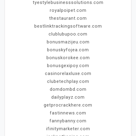
tyestylebusinesssolutions.com
royalpoipet.com
thestaurant.com
bestlinktrackingsoftware.com
clublubupoo.com
bonusmazijeu.com
bonuskyfojea.com
bonuskorokee.com
bonusgexipoy.com
casinorelaxluxe.com
clubetechplay.com
domdombd.com
dailyplayz.com
getprocrackhere.com
fastinnews.com
fannybanny.com
ifinitymarketer.com