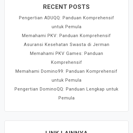
RECENT POSTS
Pengertian ADUQQ: Panduan Komprehensif
untuk Pemula
Memahami PKV: Panduan Komprehensif
Asuransi Kesehatan Swasta di Jerman
Memahami PKV Games: Panduan
Komprehensif
Memahami Domino99: Panduan Komprehensif
untuk Pemula
Pengertian DominoQQ: Panduan Lengkap untuk
Pemula