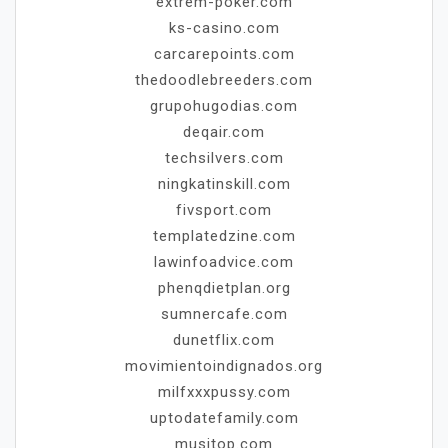
extrem-poker.com
ks-casino.com
carcarepoints.com
thedoodlebreeders.com
grupohugodias.com
deqair.com
techsilvers.com
ningkatinskill.com
fivsport.com
templatedzine.com
lawinfoadvice.com
phenqdietplan.org
sumnercafe.com
dunetflix.com
movimientoindignados.org
milfxxxpussy.com
uptodatefamily.com
musitop.com