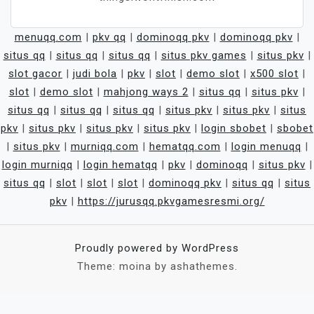
menuqq.com
|
pkv qq
|
dominoqq pkv
|
dominoqq pkv
|
situs qq
|
situs qq
|
situs qq
|
situs pkv games
|
situs pkv
|
slot gacor
|
judi bola
|
pkv
|
slot
|
demo slot
|
x500 slot
|
slot
|
demo slot
|
mahjong ways 2
|
situs qq
|
situs pkv
|
situs qq
|
situs qq
|
situs qq
|
situs pkv
|
situs pkv
|
situs
pkv
|
situs pkv
|
situs pkv
|
situs pkv
|
login sbobet
|
sbobet
|
situs pkv
|
murniqq.com
|
hematqq.com
|
login menuqq
|
login murniqq
|
login hematqq
|
pkv
|
dominoqq
|
situs pkv
|
situs qq
|
slot
|
slot
|
slot
|
dominoqq pkv
|
situs qq
|
situs
pkv
|
https://jurusqq.pkvgamesresmi.org/
Proudly powered by WordPress
Theme: moina by ashathemes.