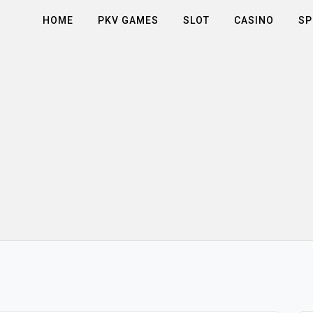
HOME
PKV GAMES
SLOT
CASINO
SP