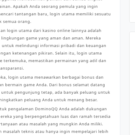
ainan. Apakah Anda seorang pemula yang ingin
encari tantangan baru, login utama memiliki sesuatu
k semua orang.
n login utama dari kasino online lainnya adalah
 lingkungan game yang aman dan aman. Mereka
 untuk melindungi informasi pribadi dan keuangan
gan ketenangan pikiran. Selain itu, login utama
ame terkemuka, memastikan permainan yang adil dan
ransparansi.
eka, login utama menawarkan berbagai bonus dan
n bermain game Anda. Dari bonus selamat datang
s untuk pengunjung tetap, ada banyak peluang untuk
ningkatkan peluang Anda untuk menang besar.
 untuk pengalaman DominoQQ Anda adalah dukungan
mereka yang berpengetahuan luas dan ramah tersedia
anyaan atau masalah yang mungkin Anda miliki.
masalah teknis atau hanya ingin mempelajari lebih