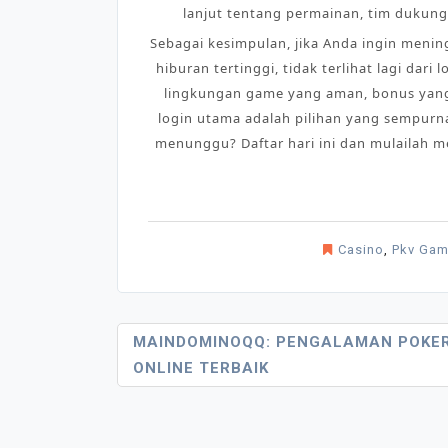
lanjut tentang permainan, tim dukun
Sebagai kesimpulan, jika Anda ingin men
hiburan tertinggi, tidak terlihat lagi da
lingkungan game yang aman, bonus yang
login utama adalah pilihan yang sempurn
menunggu? Daftar hari ini dan mulailah 
Casino
,
Pkv Ga
Post
MAINDOMINOQQ: PENGALAMAN POKE
ONLINE TERBAIK
Navigation