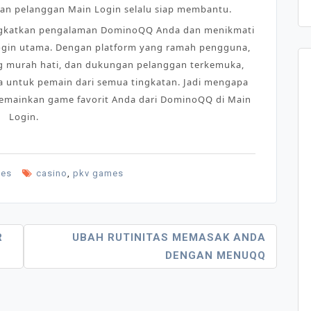
gan pelanggan Main Login selalu siap membantu.
ingkatkan pengalaman DominoQQ Anda dan menikmati
ri login utama. Dengan platform yang ramah pengguna,
 murah hati, dan dukungan pelanggan terkemuka,
a untuk pemain dari semua tingkatan. Jadi mengapa
memainkan game favorit Anda dari DominoQQ di Main
Login.
mes
casino
,
pkv games
R
UBAH RUTINITAS MEMASAK ANDA
DENGAN MENUQQ