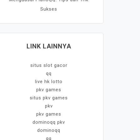
Sukses
LINK LAINNYA
situs slot gacor
qq
live hk lotto
pkv games
situs pkv games
pkv
pkv games
dominoqq pkv
dominoqq
qq