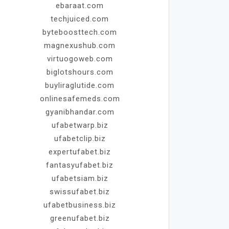
ebaraat.com
techjuiced.com
byteboosttech.com
magnexushub.com
virtuogoweb.com
biglotshours.com
buyliraglutide.com
onlinesafemeds.com
gyanibhandar.com
ufabetwarp.biz
ufabetclip.biz
expertufabet.biz
fantasyufabet.biz
ufabetsiam.biz
swissufabet.biz
ufabetbusiness.biz
greenufabet.biz