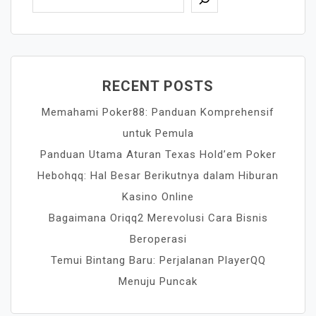
RECENT POSTS
Memahami Poker88: Panduan Komprehensif
untuk Pemula
Panduan Utama Aturan Texas Hold’em Poker
Hebohqq: Hal Besar Berikutnya dalam Hiburan
Kasino Online
Bagaimana Oriqq2 Merevolusi Cara Bisnis
Beroperasi
Temui Bintang Baru: Perjalanan PlayerQQ
Menuju Puncak