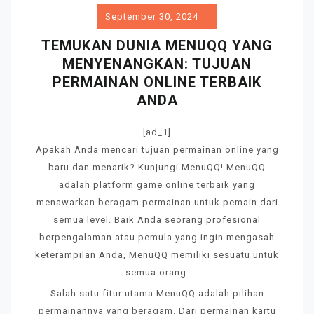
September 30, 2024
TEMUKAN DUNIA MENUQQ YANG
MENYENANGKAN: TUJUAN
PERMAINAN ONLINE TERBAIK
ANDA
[ad_1]
Apakah Anda mencari tujuan permainan online yang
baru dan menarik? Kunjungi MenuQQ! MenuQQ
adalah platform game online terbaik yang
menawarkan beragam permainan untuk pemain dari
semua level. Baik Anda seorang profesional
berpengalaman atau pemula yang ingin mengasah
keterampilan Anda, MenuQQ memiliki sesuatu untuk
semua orang.
Salah satu fitur utama MenuQQ adalah pilihan
permainannya yang beragam. Dari permainan kartu