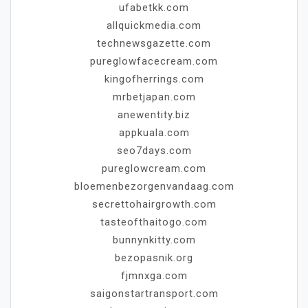
ufabetkk.com
allquickmedia.com
technewsgazette.com
pureglowfacecream.com
kingofherrings.com
mrbetjapan.com
anewentity.biz
appkuala.com
seo7days.com
pureglowcream.com
bloemenbezorgenvandaag.com
secrettohairgrowth.com
tasteofthaitogo.com
bunnynkitty.com
bezopasnik.org
fjmnxga.com
saigonstartransport.com