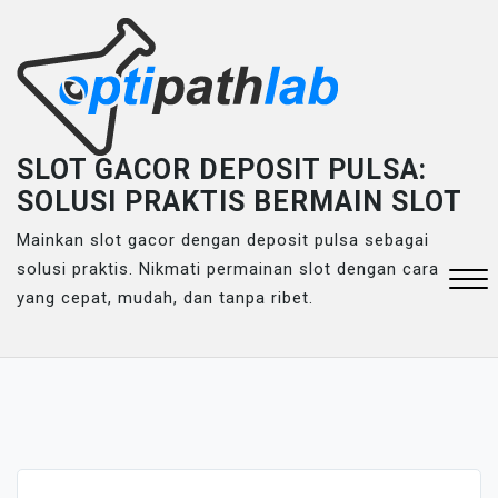
Skip
to
content
SLOT GACOR DEPOSIT PULSA:
SOLUSI PRAKTIS BERMAIN SLOT
Mainkan slot gacor dengan deposit pulsa sebagai
solusi praktis. Nikmati permainan slot dengan cara
yang cepat, mudah, dan tanpa ribet.
Close
Menu