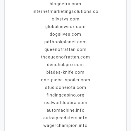
blogcetra.com
internetmarketingsolutions.co
ollystvs.com
globalnewscx.com
dogslives.com
pdfbookplanet.com
queenofrattan.com
thequeenofrattan.com
denohubpro.com
blades-knife.com
one-piece-spoiler.com
studiooneiota.com
findingcasino.org
realworldcobra.com
automachine.info
autospeedsters.info
wagerchampion.info