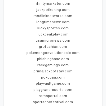
ifinitymarketer.com
jackpotkoning.com
modlinknetworks.com
longtimenewz.com
luckysportss.com
luckpeakplay.com
usamicronews.com
grofashion.com
pokemongoevolutioncalc.com
phishingbase.com
racegamings.com
primejackpotstay.com
pokugaa.com
playvaultgame.com
playgrandresorts.com
romsportal.com
sportsdocfestival.com