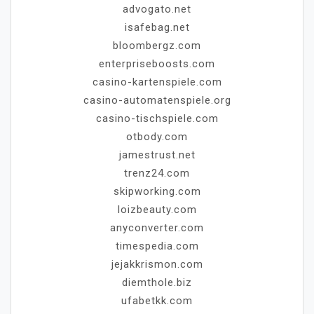
advogato.net
isafebag.net
bloombergz.com
enterpriseboosts.com
casino-kartenspiele.com
casino-automatenspiele.org
casino-tischspiele.com
otbody.com
jamestrust.net
trenz24.com
skipworking.com
loizbeauty.com
anyconverter.com
timespedia.com
jejakkrismon.com
diemthole.biz
ufabetkk.com