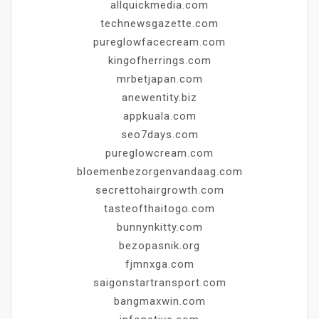
allquickmedia.com
technewsgazette.com
pureglowfacecream.com
kingofherrings.com
mrbetjapan.com
anewentity.biz
appkuala.com
seo7days.com
pureglowcream.com
bloemenbezorgenvandaag.com
secrettohairgrowth.com
tasteofthaitogo.com
bunnynkitty.com
bezopasnik.org
fjmnxga.com
saigonstartransport.com
bangmaxwin.com