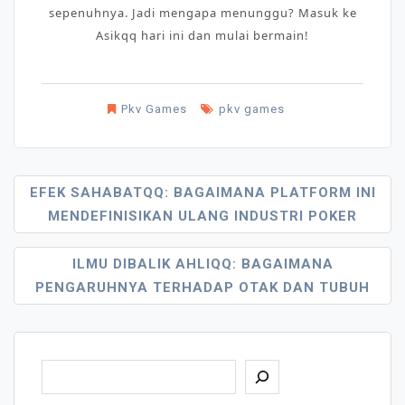
sepenuhnya. Jadi mengapa menunggu? Masuk ke
Asikqq hari ini dan mulai bermain!
Pkv Games
pkv games
Post
EFEK SAHABATQQ: BAGAIMANA PLATFORM INI
MENDEFINISIKAN ULANG INDUSTRI POKER
Navigation
ILMU DIBALIK AHLIQQ: BAGAIMANA
PENGARUHNYA TERHADAP OTAK DAN TUBUH
Sea