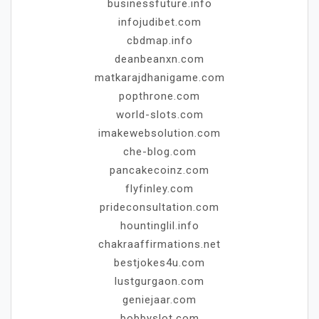
businessfuture.info
infojudibet.com
cbdmap.info
deanbeanxn.com
matkarajdhanigame.com
popthrone.com
world-slots.com
imakewebsolution.com
che-blog.com
pancakecoinz.com
flyfinley.com
prideconsultation.com
hountinglil.info
chakraaffirmations.net
bestjokes4u.com
lustgurgaon.com
geniejaar.com
bobbyslot.com