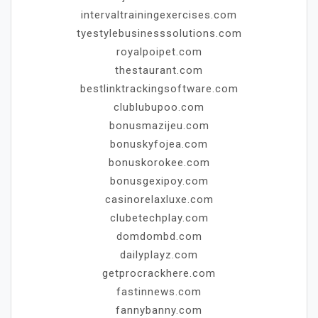
intervaltrainingexercises.com
tyestylebusinesssolutions.com
royalpoipet.com
thestaurant.com
bestlinktrackingsoftware.com
clublubupoo.com
bonusmazijeu.com
bonuskyfojea.com
bonuskorokee.com
bonusgexipoy.com
casinorelaxluxe.com
clubetechplay.com
domdombd.com
dailyplayz.com
getprocrackhere.com
fastinnews.com
fannybanny.com