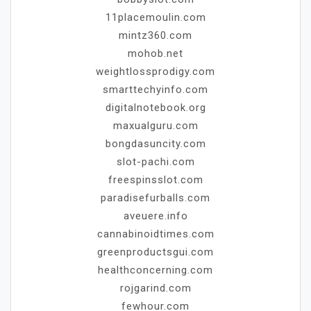
11placemoulin.com
mintz360.com
mohob.net
weightlossprodigy.com
smarttechyinfo.com
digitalnotebook.org
maxualguru.com
bongdasuncity.com
slot-pachi.com
freespinsslot.com
paradisefurballs.com
aveuere.info
cannabinoidtimes.com
greenproductsgui.com
healthconcerning.com
rojgarind.com
fewhour.com