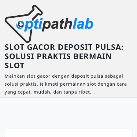
Skip
to
content
SLOT GACOR DEPOSIT PULSA:
SOLUSI PRAKTIS BERMAIN
SLOT
Mainkan slot gacor dengan deposit pulsa sebagai
solusi praktis. Nikmati permainan slot dengan cara
yang cepat, mudah, dan tanpa ribet.
Close
Menu