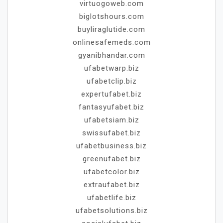
virtuogoweb.com
biglotshours.com
buyliraglutide.com
onlinesafemeds.com
gyanibhandar.com
ufabetwarp.biz
ufabetclip.biz
expertufabet.biz
fantasyufabet.biz
ufabetsiam.biz
swissufabet.biz
ufabetbusiness.biz
greenufabet.biz
ufabetcolor.biz
extraufabet.biz
ufabetlife.biz
ufabetsolutions.biz