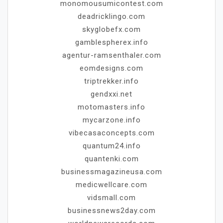
monomousumicontest.com
deadricklingo.com
skyglobefx.com
gamblespherex.info
agentur-ramsenthaler.com
eomdesigns.com
triptrekker.info
gendxxi.net
motomasters.info
mycarzone.info
vibecasaconcepts.com
quantum24.info
quantenki.com
businessmagazineusa.com
medicwellcare.com
vidsmall.com
businessnews2day.com