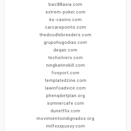
bwc88asia.com
extrem-poker.com
ks-casino.com
carcarepoints.com
thedoodlebreeders.com
grupohugodias.com
deqair.com
techsilvers.com
ningkatinskill.com
fivsport.com
templatedzine.com
lawinfoadvice.com
phenqdietplan.org
sumnercafe.com
dunetflix.com
movimientoindignados.org
milfxxxpussy.com