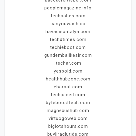
peoplemagazine.info
techashes.com
canyouwash.co
havadisantalya.com
techdtimes.com
techieboot.com
gundembalikesir.com
itechar.com
yesbold.com
healthhubzone.com
ebaraat.com
techjuiced.com
byteboosttech.com
magnexushub.com
virtuogoweb.com
biglotshours.com
buyliraglutide.com