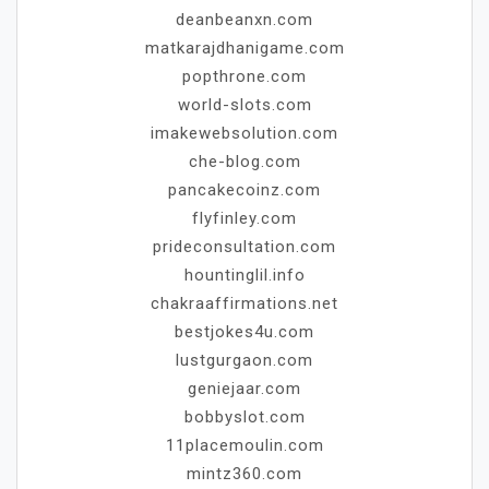
deanbeanxn.com
matkarajdhanigame.com
popthrone.com
world-slots.com
imakewebsolution.com
che-blog.com
pancakecoinz.com
flyfinley.com
prideconsultation.com
hountinglil.info
chakraaffirmations.net
bestjokes4u.com
lustgurgaon.com
geniejaar.com
bobbyslot.com
11placemoulin.com
mintz360.com