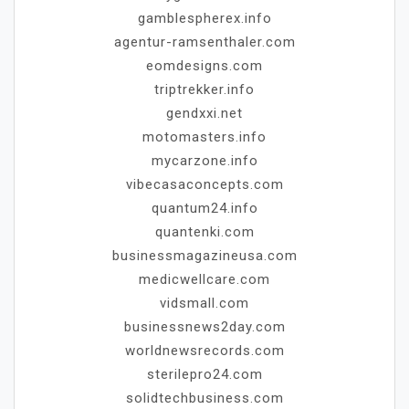
gamblespherex.info
agentur-ramsenthaler.com
eomdesigns.com
triptrekker.info
gendxxi.net
motomasters.info
mycarzone.info
vibecasaconcepts.com
quantum24.info
quantenki.com
businessmagazineusa.com
medicwellcare.com
vidsmall.com
businessnews2day.com
worldnewsrecords.com
sterilepro24.com
solidtechbusiness.com