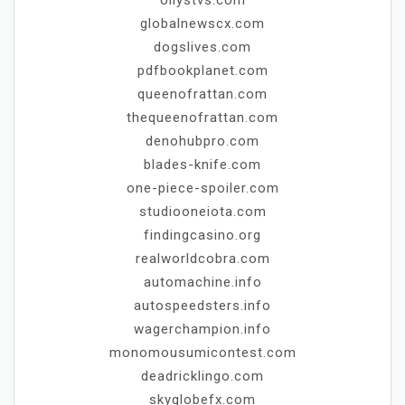
globalnewscx.com
dogslives.com
pdfbookplanet.com
queenofrattan.com
thequeenofrattan.com
denohubpro.com
blades-knife.com
one-piece-spoiler.com
studiooneiota.com
findingcasino.org
realworldcobra.com
automachine.info
autospeedsters.info
wagerchampion.info
monomousumicontest.com
deadricklingo.com
skyglobefx.com