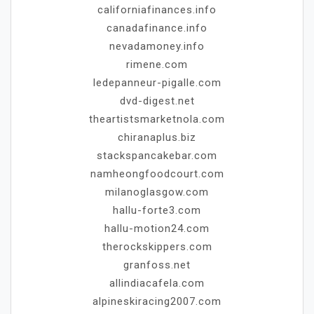
californiafinances.info
canadafinance.info
nevadamoney.info
rimene.com
ledepanneur-pigalle.com
dvd-digest.net
theartistsmarketnola.com
chiranaplus.biz
stackspancakebar.com
namheongfoodcourt.com
milanoglasgow.com
hallu-forte3.com
hallu-motion24.com
therockskippers.com
granfoss.net
allindiacafela.com
alpineskiracing2007.com