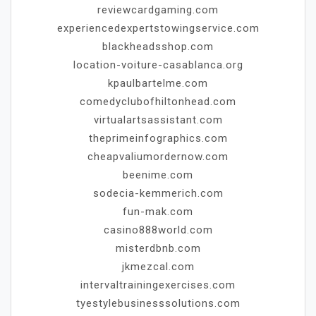
reviewcardgaming.com
experiencedexpertstowingservice.com
blackheadsshop.com
location-voiture-casablanca.org
kpaulbartelme.com
comedyclubofhiltonhead.com
virtualartsassistant.com
theprimeinfographics.com
cheapvaliumordernow.com
beenime.com
sodecia-kemmerich.com
fun-mak.com
casino888world.com
misterdbnb.com
jkmezcal.com
intervaltrainingexercises.com
tyestylebusinesssolutions.com