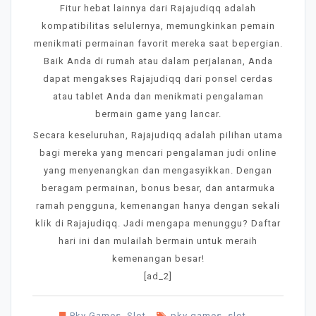
Fitur hebat lainnya dari Rajajudiqq adalah
kompatibilitas selulernya, memungkinkan pemain
menikmati permainan favorit mereka saat bepergian.
Baik Anda di rumah atau dalam perjalanan, Anda
dapat mengakses Rajajudiqq dari ponsel cerdas
atau tablet Anda dan menikmati pengalaman
bermain game yang lancar.
Secara keseluruhan, Rajajudiqq adalah pilihan utama
bagi mereka yang mencari pengalaman judi online
yang menyenangkan dan mengasyikkan. Dengan
beragam permainan, bonus besar, dan antarmuka
ramah pengguna, kemenangan hanya dengan sekali
klik di Rajajudiqq. Jadi mengapa menunggu? Daftar
hari ini dan mulailah bermain untuk meraih
kemenangan besar!
[ad_2]
Pkv Games
,
Slot
pkv games
,
slot