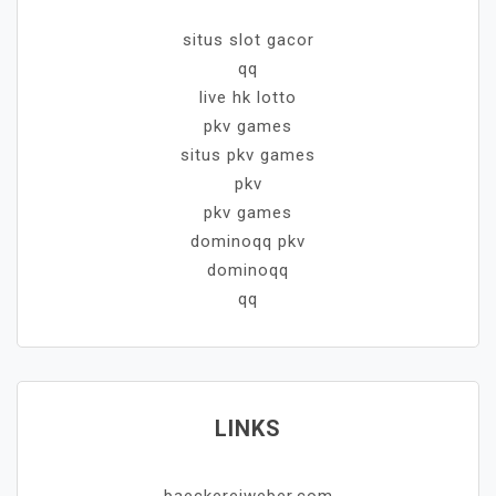
situs slot gacor
qq
live hk lotto
pkv games
situs pkv games
pkv
pkv games
dominoqq pkv
dominoqq
qq
LINKS
baeckereiweber.com