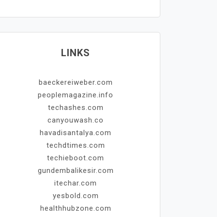
LINKS
baeckereiweber.com
peoplemagazine.info
techashes.com
canyouwash.co
havadisantalya.com
techdtimes.com
techieboot.com
gundembalikesir.com
itechar.com
yesbold.com
healthhubzone.com