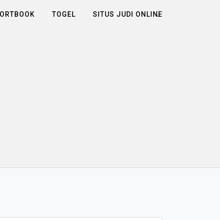
ORTBOOK
TOGEL
SITUS JUDI ONLINE