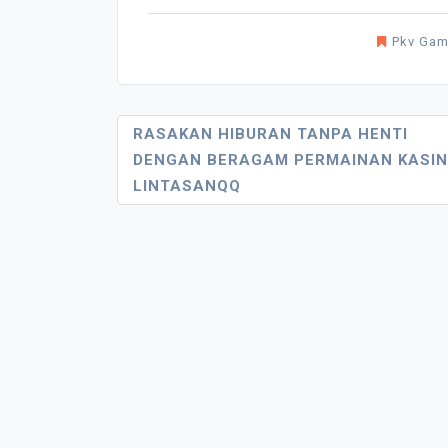
Pkv Ga
Post
RASAKAN HIBURAN TANPA HENTI
DENGAN BERAGAM PERMAINAN KASI
Navigation
LINTASANQQ