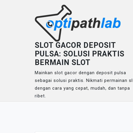
Skip
to
content
SLOT GACOR DEPOSIT
PULSA: SOLUSI PRAKTIS
BERMAIN SLOT
Mainkan slot gacor dengan deposit pulsa
sebagai solusi praktis. Nikmati permainan sl
dengan cara yang cepat, mudah, dan tanpa
ribet.