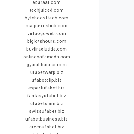
ebaraat.com
techjuiced.com
byteboosttech.com
magnexushub.com
virtuogoweb.com
biglotshours.com
buyliraglutide.com
onlinesafemeds.com
gyanibhandar.com
ufabetwarp.biz
ufabetclip.biz
expertufabet.biz
fantasyufabet.biz
ufabetsiam.biz
swissufabet.biz
ufabetbusiness.biz
greenufabet.biz