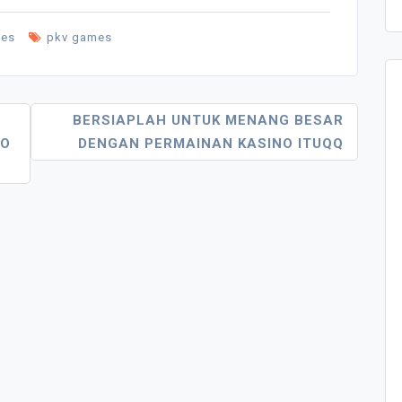
mes
pkv games
BERSIAPLAH UNTUK MENANG BESAR
NO
DENGAN PERMAINAN KASINO ITUQQ