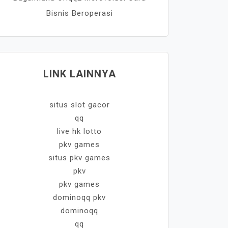
Bisnis Beroperasi
LINK LAINNYA
situs slot gacor
qq
live hk lotto
pkv games
situs pkv games
pkv
pkv games
dominoqq pkv
dominoqq
qq