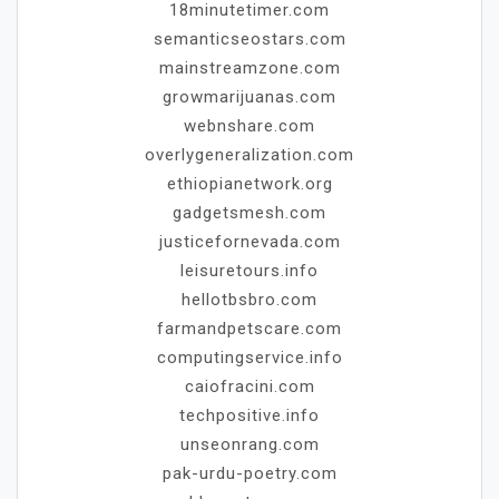
18minutetimer.com
semanticseostars.com
mainstreamzone.com
growmarijuanas.com
webnshare.com
overlygeneralization.com
ethiopianetwork.org
gadgetsmesh.com
justicefornevada.com
leisuretours.info
hellotbsbro.com
farmandpetscare.com
computingservice.info
caiofracini.com
techpositive.info
unseonrang.com
pak-urdu-poetry.com