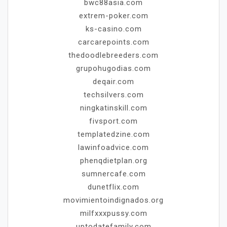
bwc88asia.com
extrem-poker.com
ks-casino.com
carcarepoints.com
thedoodlebreeders.com
grupohugodias.com
deqair.com
techsilvers.com
ningkatinskill.com
fivsport.com
templatedzine.com
lawinfoadvice.com
phenqdietplan.org
sumnercafe.com
dunetflix.com
movimientoindignados.org
milfxxxpussy.com
uptodatefamily.com