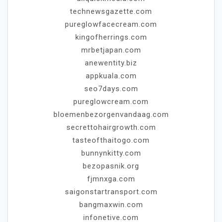
technewsgazette.com
pureglowfacecream.com
kingofherrings.com
mrbetjapan.com
anewentity.biz
appkuala.com
seo7days.com
pureglowcream.com
bloemenbezorgenvandaag.com
secrettohairgrowth.com
tasteofthaitogo.com
bunnynkitty.com
bezopasnik.org
fjmnxga.com
saigonstartransport.com
bangmaxwin.com
infonetive.com