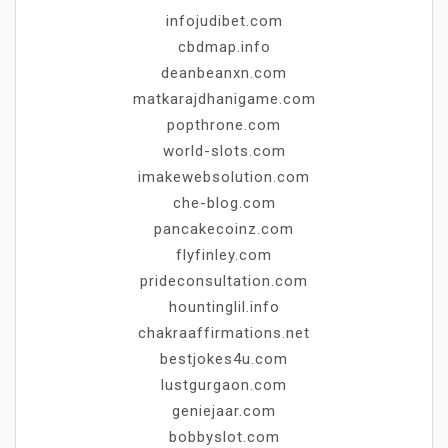
infojudibet.com
cbdmap.info
deanbeanxn.com
matkarajdhanigame.com
popthrone.com
world-slots.com
imakewebsolution.com
che-blog.com
pancakecoinz.com
flyfinley.com
prideconsultation.com
hountinglil.info
chakraaffirmations.net
bestjokes4u.com
lustgurgaon.com
geniejaar.com
bobbyslot.com