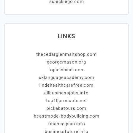
suleckiego.com
LINKS
thecedarglenmaltshop.com
georgemason.org
topicinhindi.com
uklanguageacademy.com
lindehealthcarefree.com
allbusinessjobs.info
top10products.net
pickabatours.com
beastmode-bodybuilding.com
financelplan.info
businessfuture.info