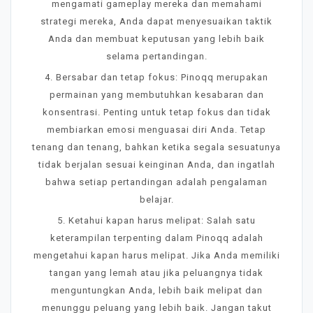
mengamati gameplay mereka dan memahami
strategi mereka, Anda dapat menyesuaikan taktik
Anda dan membuat keputusan yang lebih baik
selama pertandingan.
4. Bersabar dan tetap fokus: Pinoqq merupakan
permainan yang membutuhkan kesabaran dan
konsentrasi. Penting untuk tetap fokus dan tidak
membiarkan emosi menguasai diri Anda. Tetap
tenang dan tenang, bahkan ketika segala sesuatunya
tidak berjalan sesuai keinginan Anda, dan ingatlah
bahwa setiap pertandingan adalah pengalaman
belajar.
5. Ketahui kapan harus melipat: Salah satu
keterampilan terpenting dalam Pinoqq adalah
mengetahui kapan harus melipat. Jika Anda memiliki
tangan yang lemah atau jika peluangnya tidak
menguntungkan Anda, lebih baik melipat dan
menunggu peluang yang lebih baik. Jangan takut