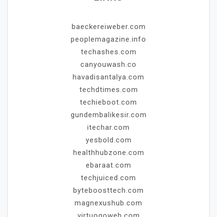
baeckereiweber.com
peoplemagazine.info
techashes.com
canyouwash.co
havadisantalya.com
techdtimes.com
techieboot.com
gundembalikesir.com
itechar.com
yesbold.com
healthhubzone.com
ebaraat.com
techjuiced.com
byteboosttech.com
magnexushub.com
virtuogoweb.com