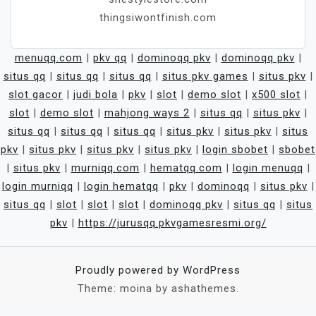
thingsiwontfinish.com
menuqq.com
|
pkv qq
|
dominoqq pkv
|
dominoqq pkv
|
situs qq
|
situs qq
|
situs qq
|
situs pkv games
|
situs pkv
|
slot gacor
|
judi bola
|
pkv
|
slot
|
demo slot
|
x500 slot
|
slot
|
demo slot
|
mahjong ways 2
|
situs qq
|
situs pkv
|
situs qq
|
situs qq
|
situs qq
|
situs pkv
|
situs pkv
|
situs
pkv
|
situs pkv
|
situs pkv
|
situs pkv
|
login sbobet
|
sbobet
|
situs pkv
|
murniqq.com
|
hematqq.com
|
login menuqq
|
login murniqq
|
login hematqq
|
pkv
|
dominoqq
|
situs pkv
|
situs qq
|
slot
|
slot
|
slot
|
dominoqq pkv
|
situs qq
|
situs
pkv
|
https://jurusqq.pkvgamesresmi.org/
Proudly powered by WordPress
Theme: moina by ashathemes.