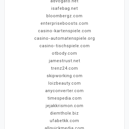
advogato.net
isafebag.net
bloombergz.com
enterpriseboosts.com
casino-kartenspiele.com
casino-automatenspiele.org
casino-tischspiele.com
otbody.com
jamestrust.net
trenz24.com
skipworking.com
loizbeauty.com
anyconverter.com
timespedia.com
jejakkrismon.com
diemthole.biz
ufabetkk.com
allquickmedia.com