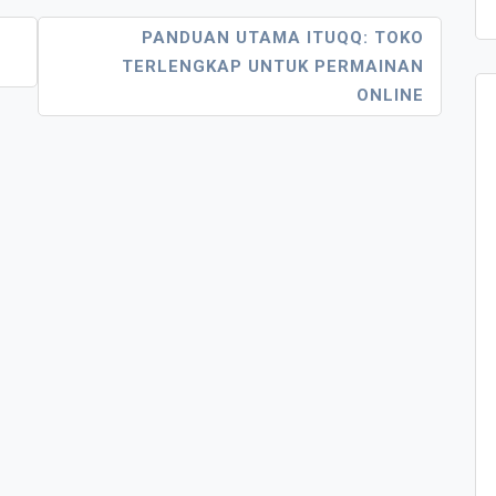
PANDUAN UTAMA ITUQQ: TOKO
TERLENGKAP UNTUK PERMAINAN
ONLINE