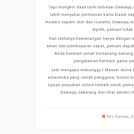
Tapi mungkin daya tarik terbesar Dewaqq 
lebih menyukai permainan kartu klasik se
modern seperti slot dan roulette, Dewaqq m
dipilih, pemain tida
Dan tentunya kemenangan hanya dengan s
aman dan pembayaran cepat, pemain dapat
Anda bermain untuk bersenang-senang
pengalaman bermain game ya
Jadi mengapa menunggu? Masuki dunia D
antarmuka yang ramah pengguna, bonus be
tujuan perjudian online terbaik untuk pem
Dewaqq sekarang dan lihat sendiri 
Pkv Games
,
S