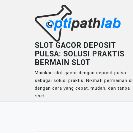
Skip
to
content
SLOT GACOR DEPOSIT
PULSA: SOLUSI PRAKTIS
BERMAIN SLOT
Mainkan slot gacor dengan deposit pulsa
sebagai solusi praktis. Nikmati permainan sl
dengan cara yang cepat, mudah, dan tanpa
ribet.