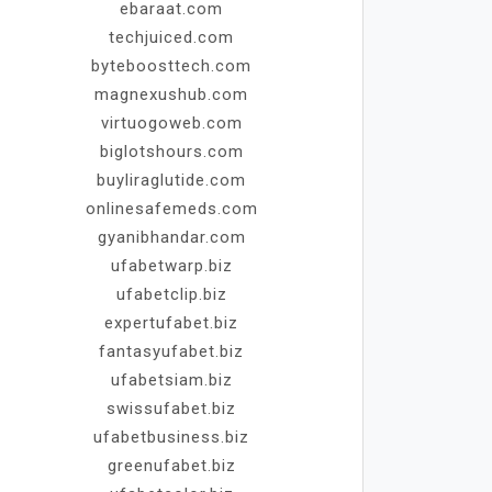
ebaraat.com
techjuiced.com
byteboosttech.com
magnexushub.com
virtuogoweb.com
biglotshours.com
buyliraglutide.com
onlinesafemeds.com
gyanibhandar.com
ufabetwarp.biz
ufabetclip.biz
expertufabet.biz
fantasyufabet.biz
ufabetsiam.biz
swissufabet.biz
ufabetbusiness.biz
greenufabet.biz