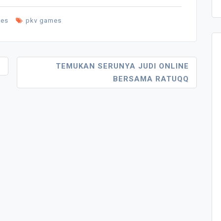
mes
pkv games
T
TEMUKAN SERUNYA JUDI ONLINE
BERSAMA RATUQQ