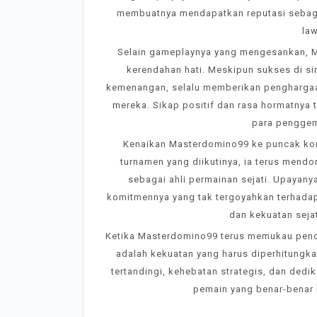
membuatnya mendapatkan reputasi sebagai
la
Selain gameplaynya yang mengesankan, M
kerendahan hati. Meskipun sukses di sir
kemenangan, selalu memberikan pengharga
mereka. Sikap positif dan rasa hormatnya
para penggem
Kenaikan Masterdomino99 ke puncak kom
turnamen yang diikutinya, ia terus men
sebagai ahli permainan sejati. Upayany
komitmennya yang tak tergoyahkan terhadap
dan kekuatan sejat
Ketika Masterdomino99 terus memukau peno
adalah kekuatan yang harus diperhitungk
tertandingi, kehebatan strategis, dan ded
pemain yang benar-benar