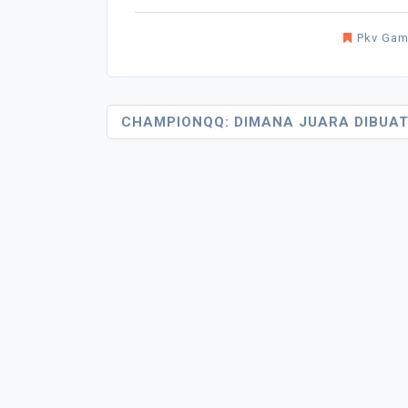
Pkv Ga
Post
CHAMPIONQQ: DIMANA JUARA DIBUA
Navigation