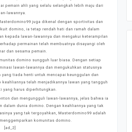
 pemain ahli yang selalu selangkah lebih maju dari
wan-lawannya.
asterdomino99 juga dikenal dengan sportivitas dan
kuit domino, ia tetap rendah hati dan ramah dalam
an kepada lawan-lawannya dan mengakui keterampilan
 terhadap permainan telah membuatnya disayangi oleh
ar dan sesama pemain.
unitas domino sungguh luar biasa. Dengan setiap
dominasi lawan-lawannya dan mengukuhkan statusnya
a yang tiada henti untuk mencapai keunggulan dan
 keahliannya telah menjadikannya lawan yang tangguh
i yang harus diperhitungkan.
nton dan mengungguli lawan-lawannya, jelas bahwa ia
an dalam dunia domino. Dengan keahliannya yang tak
ikasinya yang tak tergoyahkan, Masterdomino99 adalah
 menggemparkan komunitas domino.
[ad_2]