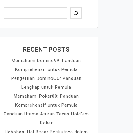
Search
RECENT POSTS
Memahami Domino99: Panduan
Komprehensif untuk Pemula
Pengertian DominoQQ: Panduan
Lengkap untuk Pemula
Memahami Poker88: Panduan
Komprehensif untuk Pemula
Panduan Utama Aturan Texas Hold’em
Poker
Hebohqq: Hal Besar Berikutnya dalam