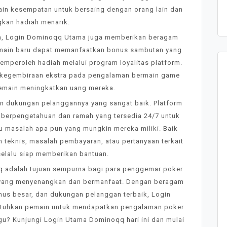
ain kesempatan untuk bersaing dengan orang lain dan
an hadiah menarik.
am, Login Dominoqq Utama juga memberikan beragam
main baru dapat memanfaatkan bonus sambutan yang
mperoleh hadiah melalui program loyalitas platform.
 kegembiraan ekstra pada pengalaman bermain game
main meningkatkan uang mereka.
n dukungan pelanggannya yang sangat baik. Platform
g berpengetahuan dan ramah yang tersedia 24/7 untuk
 masalah apa pun yang mungkin mereka miliki. Baik
 teknis, masalah pembayaran, atau pertanyaan terkait
elalu siap memberikan bantuan.
q adalah tujuan sempurna bagi para penggemar poker
 yang menyenangkan dan bermanfaat. Dengan beragam
nus besar, dan dukungan pelanggan terbaik, Login
tuhkan pemain untuk mendapatkan pengalaman poker
u? Kunjungi Login Utama Dominoqq hari ini dan mulai