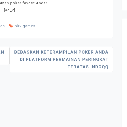
inan poker favorit Anda!
[ad_2]
mes
pkv games
AN
BEBASKAN KETERAMPILAN POKER ANDA
DI PLATFORM PERMAINAN PERINGKAT
TERATAS INDOQQ