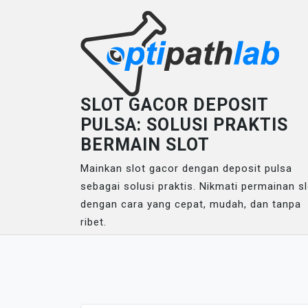
Skip
to
content
SLOT GACOR DEPOSIT
PULSA: SOLUSI PRAKTIS
BERMAIN SLOT
Mainkan slot gacor dengan deposit pulsa
sebagai solusi praktis. Nikmati permainan sl
dengan cara yang cepat, mudah, dan tanpa
ribet.