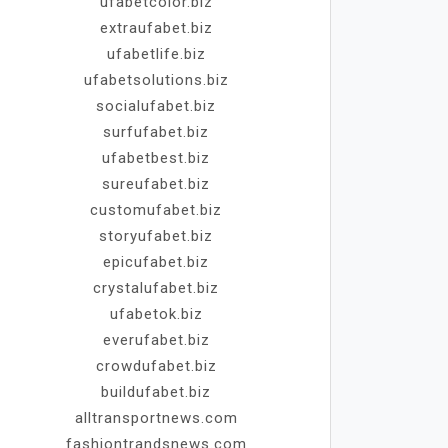
ufabetcolor.biz
extraufabet.biz
ufabetlife.biz
ufabetsolutions.biz
socialufabet.biz
surfufabet.biz
ufabetbest.biz
sureufabet.biz
customufabet.biz
storyufabet.biz
epicufabet.biz
crystalufabet.biz
ufabetok.biz
everufabet.biz
crowdufabet.biz
buildufabet.biz
alltransportnews.com
fashiontrandsnews.com