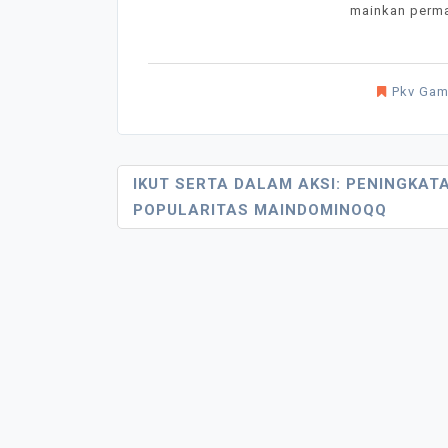
mainkan perma
Pkv Ga
Post
IKUT SERTA DALAM AKSI: PENINGKAT
POPULARITAS MAINDOMINOQQ
Navigation