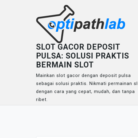
Skip
to
content
SLOT GACOR DEPOSIT
PULSA: SOLUSI PRAKTIS
BERMAIN SLOT
Mainkan slot gacor dengan deposit pulsa
sebagai solusi praktis. Nikmati permainan sl
dengan cara yang cepat, mudah, dan tanpa
ribet.