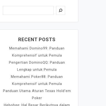
Search
RECENT POSTS
Memahami Domino99: Panduan
Komprehensif untuk Pemula
Pengertian DominoQQ: Panduan
Lengkap untuk Pemula
Memahami Poker88: Panduan
Komprehensif untuk Pemula
Panduan Utama Aturan Texas Hold’em
Poker
Hebohqq: Hal Besar Berikutnya dalam