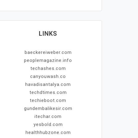
LINKS
baeckereiweber.com
peoplemagazine.info
techashes.com
canyouwash.co
havadisantalya.com
techdtimes.com
techieboot.com
gundembalikesir.com
itechar.com
yesbold.com
healthhubzone.com