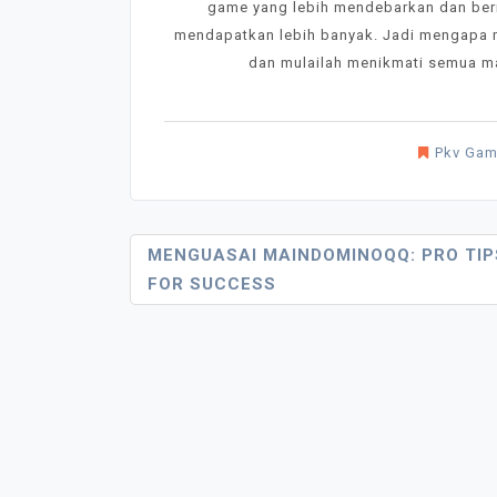
game yang lebih mendebarkan dan be
mendapatkan lebih banyak. Jadi mengapa 
dan mulailah menikmati semua ma
Pkv Ga
Post
MENGUASAI MAINDOMINOQQ: PRO TIP
FOR SUCCESS
Navigation