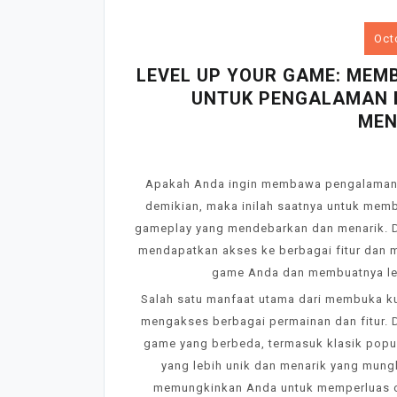
Oct
LEVEL UP YOUR GAME: MEM
UNTUK PENGALAMAN 
MEN
Apakah Anda ingin membawa pengalaman b
demikian, maka inilah saatnya untuk me
gameplay yang mendebarkan dan menarik. 
mendapatkan akses ke berbagai fitur dan
game Anda dan membuatnya le
Salah satu manfaat utama dari membuka 
mengakses berbagai permainan dan fitur.
game yang berbeda, termasuk klasik popule
yang lebih unik dan menarik yang mung
memungkinkan Anda untuk memperluas 