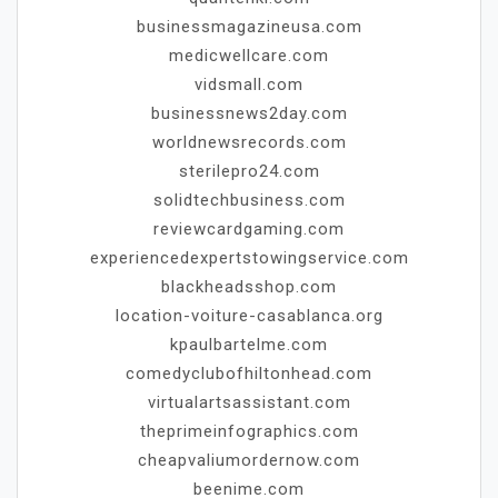
businessmagazineusa.com
medicwellcare.com
vidsmall.com
businessnews2day.com
worldnewsrecords.com
sterilepro24.com
solidtechbusiness.com
reviewcardgaming.com
experiencedexpertstowingservice.com
blackheadsshop.com
location-voiture-casablanca.org
kpaulbartelme.com
comedyclubofhiltonhead.com
virtualartsassistant.com
theprimeinfographics.com
cheapvaliumordernow.com
beenime.com