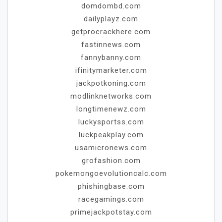
domdombd.com
dailyplayz.com
getprocrackhere.com
fastinnews.com
fannybanny.com
ifinitymarketer.com
jackpotkoning.com
modlinknetworks.com
longtimenewz.com
luckysportss.com
luckpeakplay.com
usamicronews.com
grofashion.com
pokemongoevolutioncalc.com
phishingbase.com
racegamings.com
primejackpotstay.com