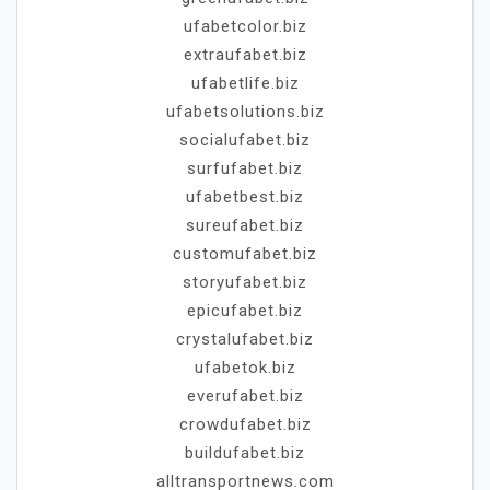
ufabetcolor.biz
extraufabet.biz
ufabetlife.biz
ufabetsolutions.biz
socialufabet.biz
surfufabet.biz
ufabetbest.biz
sureufabet.biz
customufabet.biz
storyufabet.biz
epicufabet.biz
crystalufabet.biz
ufabetok.biz
everufabet.biz
crowdufabet.biz
buildufabet.biz
alltransportnews.com