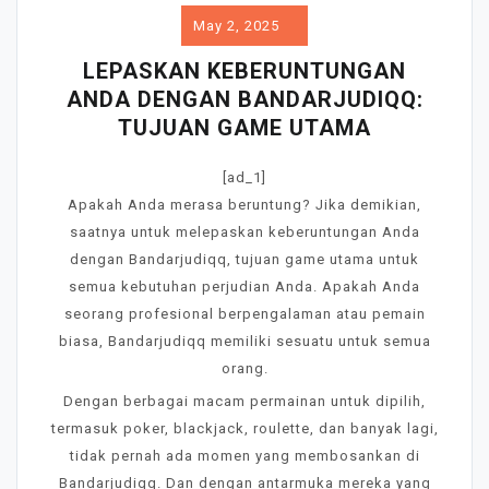
May 2, 2025
LEPASKAN KEBERUNTUNGAN
ANDA DENGAN BANDARJUDIQQ:
TUJUAN GAME UTAMA
[ad_1]
Apakah Anda merasa beruntung? Jika demikian,
saatnya untuk melepaskan keberuntungan Anda
dengan Bandarjudiqq, tujuan game utama untuk
semua kebutuhan perjudian Anda. Apakah Anda
seorang profesional berpengalaman atau pemain
biasa, Bandarjudiqq memiliki sesuatu untuk semua
orang.
Dengan berbagai macam permainan untuk dipilih,
termasuk poker, blackjack, roulette, dan banyak lagi,
tidak pernah ada momen yang membosankan di
Bandarjudiqq. Dan dengan antarmuka mereka yang