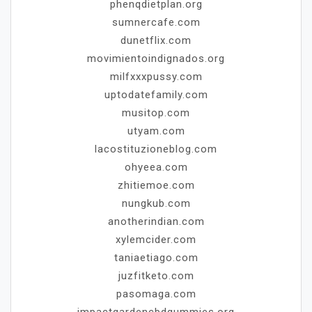
phenqdietplan.org
sumnercafe.com
dunetflix.com
movimientoindignados.org
milfxxxpussy.com
uptodatefamily.com
musitop.com
utyam.com
lacostituzioneblog.com
ohyeea.com
zhitiemoe.com
nungkub.com
anotherindian.com
xylemcider.com
taniaetiago.com
juzfitketo.com
pasomaga.com
impactgardencbdgummies.org