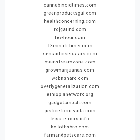
cannabinoidtimes.com
greenproductsgui.com
healthconcerning.com
rojgarind.com
fewhour.com
18minutetimer.com
semanticseostars.com
mainstreamzone.com
growmarijuanas.com
webnshare.com
overlygeneralization.com
ethiopianetwork.org
gadgetsmesh.com
justicefornevada.com
leisuretours.info
hellotbsbro.com
farmandpetscare.com