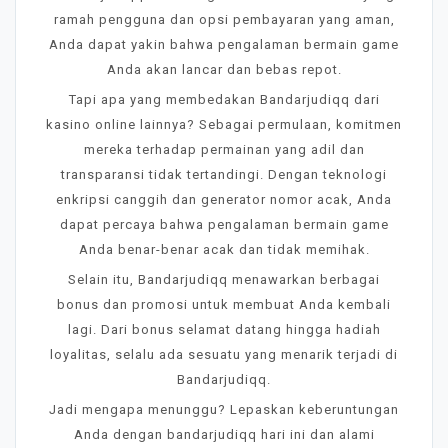
ramah pengguna dan opsi pembayaran yang aman,
Anda dapat yakin bahwa pengalaman bermain game
Anda akan lancar dan bebas repot.
Tapi apa yang membedakan Bandarjudiqq dari
kasino online lainnya? Sebagai permulaan, komitmen
mereka terhadap permainan yang adil dan
transparansi tidak tertandingi. Dengan teknologi
enkripsi canggih dan generator nomor acak, Anda
dapat percaya bahwa pengalaman bermain game
Anda benar-benar acak dan tidak memihak.
Selain itu, Bandarjudiqq menawarkan berbagai
bonus dan promosi untuk membuat Anda kembali
lagi. Dari bonus selamat datang hingga hadiah
loyalitas, selalu ada sesuatu yang menarik terjadi di
Bandarjudiqq.
Jadi mengapa menunggu? Lepaskan keberuntungan
Anda dengan bandarjudiqq hari ini dan alami