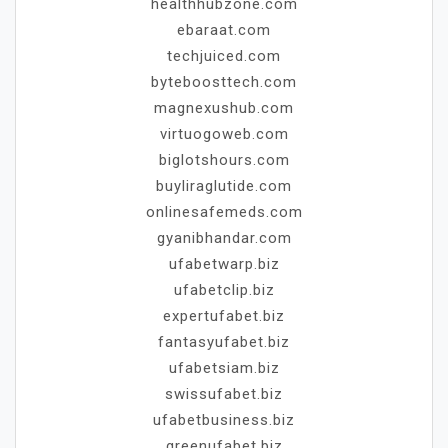
healthhubzone.com
ebaraat.com
techjuiced.com
byteboosttech.com
magnexushub.com
virtuogoweb.com
biglotshours.com
buyliraglutide.com
onlinesafemeds.com
gyanibhandar.com
ufabetwarp.biz
ufabetclip.biz
expertufabet.biz
fantasyufabet.biz
ufabetsiam.biz
swissufabet.biz
ufabetbusiness.biz
greenufabet.biz