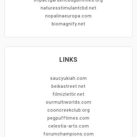
naturesstimulantcbd.net
nopalinaeuropa.com
biomagnify.net
LINKS
saucyukiah.com
beikastreet.net
filmizlettir.net
ourmultiworlds.com
cooncreekclub.org
pegpufftimes.com
celestia-arts.com
forumchampions.com