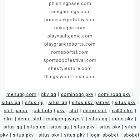
phishingbase.com
racegamings.com
primejackpotstay.com
pokugaa.com
playvaultgame.com
playgrandresorts.com
romsportal.com
sportsdocfestival.com
shestylestore.com
thingsiwontfinish.com
menuqq.com
|
pkv qq
|
dominoqq pkv
|
dominoqq pkv
|
situs qq
|
situs qq
|
situs qq
|
situs pkv games
|
situs pkv
|
slot gacor
|
judi bola
|
pkv
|
slot
|
demo slot
|
x500 slot
|
slot
|
demo slot
|
mahjong ways 2
|
situs qq
|
situs pkv
|
situs qq
|
situs qq
|
situs qq
|
situs pkv
|
situs pkv
|
situs
pkv
|
situs pkv
|
situs pkv
|
situs pkv
|
login sbobet
|
sbobet