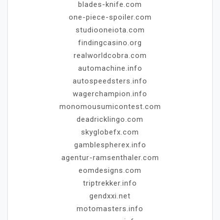
blades-knife.com
one-piece-spoiler.com
studiooneiota.com
findingcasino.org
realworldcobra.com
automachine.info
autospeedsters.info
wagerchampion.info
monomousumicontest.com
deadricklingo.com
skyglobefx.com
gamblespherex.info
agentur-ramsenthaler.com
eomdesigns.com
triptrekker.info
gendxxi.net
motomasters.info