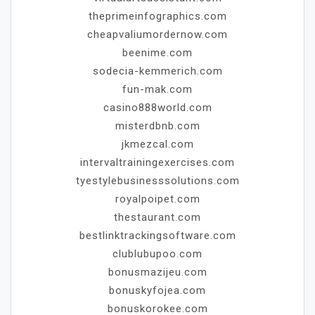
theprimeinfographics.com
cheapvaliumordernow.com
beenime.com
sodecia-kemmerich.com
fun-mak.com
casino888world.com
misterdbnb.com
jkmezcal.com
intervaltrainingexercises.com
tyestylebusinesssolutions.com
royalpoipet.com
thestaurant.com
bestlinktrackingsoftware.com
clublubupoo.com
bonusmazijeu.com
bonuskyfojea.com
bonuskorokee.com