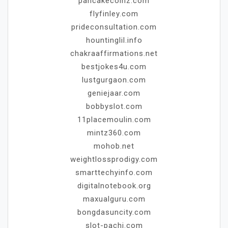
pancakecoinz.com
flyfinley.com
prideconsultation.com
hountinglil.info
chakraaffirmations.net
bestjokes4u.com
lustgurgaon.com
geniejaar.com
bobbyslot.com
11placemoulin.com
mintz360.com
mohob.net
weightlossprodigy.com
smarttechyinfo.com
digitalnotebook.org
maxualguru.com
bongdasuncity.com
slot-pachi.com