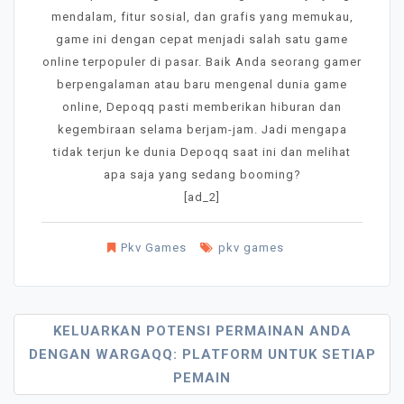
mendalam, fitur sosial, dan grafis yang memukau,
game ini dengan cepat menjadi salah satu game
online terpopuler di pasar. Baik Anda seorang gamer
berpengalaman atau baru mengenal dunia game
online, Depoqq pasti memberikan hiburan dan
kegembiraan selama berjam-jam. Jadi mengapa
tidak terjun ke dunia Depoqq saat ini dan melihat
apa saja yang sedang booming?
[ad_2]
Pkv Games
pkv games
Post
KELUARKAN POTENSI PERMAINAN ANDA
DENGAN WARGAQQ: PLATFORM UNTUK SETIAP
Navigation
PEMAIN