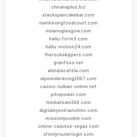
chiranaplus.biz
stackspancakebar.com
namheongfoodcourt.com
milanoglasgow.com
hallu-forte3.com
hallu-motion24.com
therockskippers.com
granfoss.net
allindiacafela.com
alpineskiracing2007.com
casino-vulkan-online.net
pitrepower.com
mediatown360.com
digitaleyestrainclinic.com
missionposible.com
online-casinos-vegas.com
xfinityrouterlogin.com