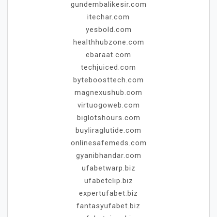
gundembalikesir.com
itechar.com
yesbold.com
healthhubzone.com
ebaraat.com
techjuiced.com
byteboosttech.com
magnexushub.com
virtuogoweb.com
biglotshours.com
buyliraglutide.com
onlinesafemeds.com
gyanibhandar.com
ufabetwarp.biz
ufabetclip.biz
expertufabet.biz
fantasyufabet.biz