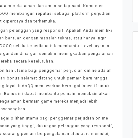
ata mereka aman dan aman setiap saat. Komitmen
doQQ membangun reputasi sebagai platform perjudian
t dipercaya dan terkemuka.
ungan pelanggan yang responsif. Apakah Anda memiliki
n bantuan dengan masalah teknis, atau hanya ingin
DOQQ selalu tersedia untuk membantu. Level layanan
argai dan dihargai, semakin meningkatkan pengalaman
ereka secara keseluruhan.
pilihan utama bagi penggemar perjudian online adalah
ari bonus selamat datang untuk pemain baru hingga
ng loyal, IndoQQ menawarkan berbagai insentif untuk
gai. Bonus ini dapat membantu pemain memaksimalkan
ngalaman bermain game mereka menjadi lebih
nyenangkan.
agai pilihan utama bagi penggemar perjudian online
anan yang tinggi, dukungan pelanggan yang responsif,
a seorang pemain berpengalaman atau baru memulai,