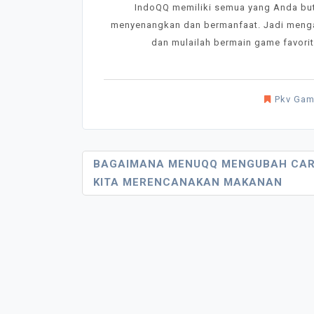
IndoQQ memiliki semua yang Anda bu
menyenangkan dan bermanfaat. Jadi meng
dan mulailah bermain game favori
Pkv Ga
Post
BAGAIMANA MENUQQ MENGUBAH CA
KITA MERENCANAKAN MAKANAN
Navigation