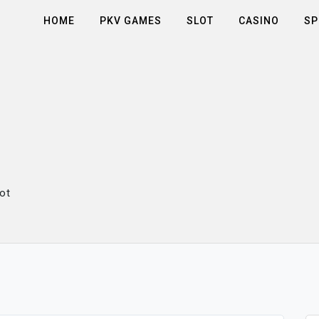
HOME
PKV GAMES
SLOT
CASINO
SP
ot