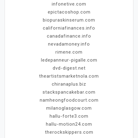
infonetive.com
epictacoshop.com
biopuraskinserum.com
californiafinances.info
canadafinance.info
nevadamoney.info
rimene.com
ledepanneur-pigalle.com
dvd-digest.net
theartistsmarketnola.com
chiranaplus.biz
stackspancakebar.com
namheongfoodcourt.com
milanoglasgow.com
hallu-forte3.com
hallu-motion24.com
therockskippers.com