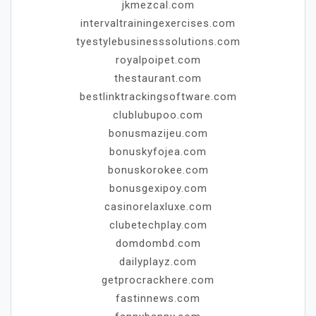
jkmezcal.com
intervaltrainingexercises.com
tyestylebusinesssolutions.com
royalpoipet.com
thestaurant.com
bestlinktrackingsoftware.com
clublubupoo.com
bonusmazijeu.com
bonuskyfojea.com
bonuskorokee.com
bonusgexipoy.com
casinorelaxluxe.com
clubetechplay.com
domdombd.com
dailyplayz.com
getprocrackhere.com
fastinnews.com