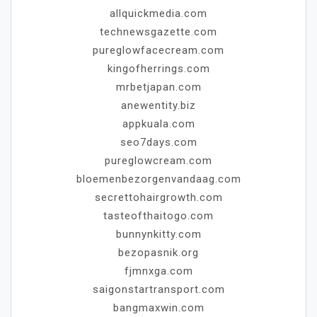
allquickmedia.com
technewsgazette.com
pureglowfacecream.com
kingofherrings.com
mrbetjapan.com
anewentity.biz
appkuala.com
seo7days.com
pureglowcream.com
bloemenbezorgenvandaag.com
secrettohairgrowth.com
tasteofthaitogo.com
bunnynkitty.com
bezopasnik.org
fjmnxga.com
saigonstartransport.com
bangmaxwin.com