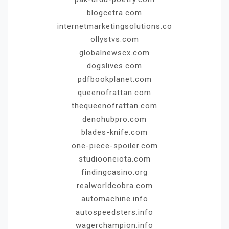
blogcetra.com
internetmarketingsolutions.co
ollystvs.com
globalnewscx.com
dogslives.com
pdfbookplanet.com
queenofrattan.com
thequeenofrattan.com
denohubpro.com
blades-knife.com
one-piece-spoiler.com
studiooneiota.com
findingcasino.org
realworldcobra.com
automachine.info
autospeedsters.info
wagerchampion.info