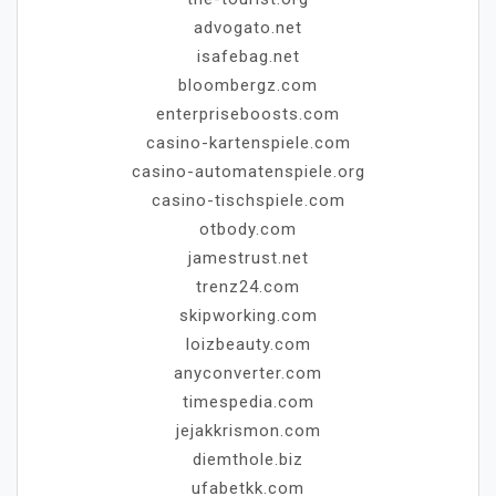
advogato.net
isafebag.net
bloombergz.com
enterpriseboosts.com
casino-kartenspiele.com
casino-automatenspiele.org
casino-tischspiele.com
otbody.com
jamestrust.net
trenz24.com
skipworking.com
loizbeauty.com
anyconverter.com
timespedia.com
jejakkrismon.com
diemthole.biz
ufabetkk.com