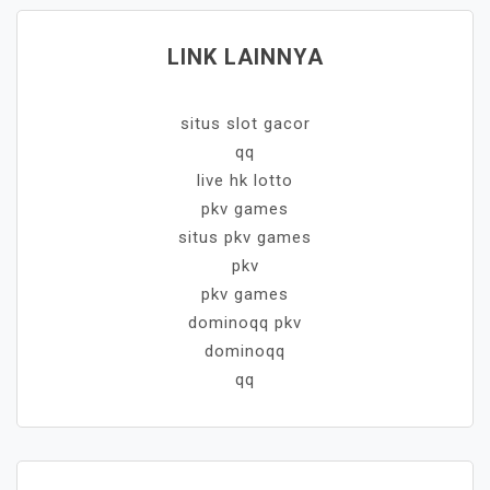
LINK LAINNYA
situs slot gacor
qq
live hk lotto
pkv games
situs pkv games
pkv
pkv games
dominoqq pkv
dominoqq
qq