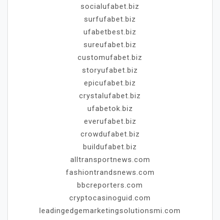
socialufabet.biz
surfufabet.biz
ufabetbest.biz
sureufabet.biz
customufabet.biz
storyufabet.biz
epicufabet.biz
crystalufabet.biz
ufabetok.biz
everufabet.biz
crowdufabet.biz
buildufabet.biz
alltransportnews.com
fashiontrandsnews.com
bbcreporters.com
cryptocasinoguid.com
leadingedgemarketingsolutionsmi.com