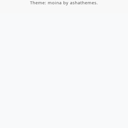
Theme: moina by ashathemes.