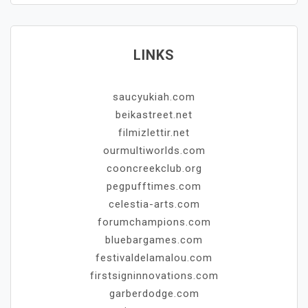
LINKS
saucyukiah.com
beikastreet.net
filmizlettir.net
ourmultiworlds.com
cooncreekclub.org
pegpufftimes.com
celestia-arts.com
forumchampions.com
bluebargames.com
festivaldelamalou.com
firstsigninnovations.com
garberdodge.com