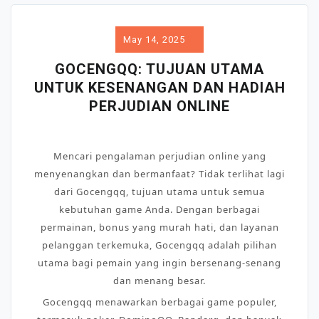
May 14, 2025
GOCENGQQ: TUJUAN UTAMA
UNTUK KESENANGAN DAN HADIAH
PERJUDIAN ONLINE
Mencari pengalaman perjudian online yang
menyenangkan dan bermanfaat? Tidak terlihat lagi
dari Gocengqq, tujuan utama untuk semua
kebutuhan game Anda. Dengan berbagai
permainan, bonus yang murah hati, dan layanan
pelanggan terkemuka, Gocengqq adalah pilihan
utama bagi pemain yang ingin bersenang-senang
dan menang besar.
Gocengqq menawarkan berbagai game populer,