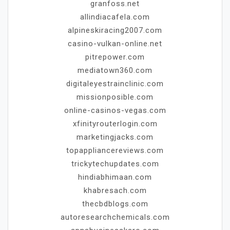
granfoss.net
allindiacafela.com
alpineskiracing2007.com
casino-vulkan-online.net
pitrepower.com
mediatown360.com
digitaleyestrainclinic.com
missionposible.com
online-casinos-vegas.com
xfinityrouterlogin.com
marketingjacks.com
topappliancereviews.com
trickytechupdates.com
hindiabhimaan.com
khabresach.com
thecbdblogs.com
autoresearchchemicals.com