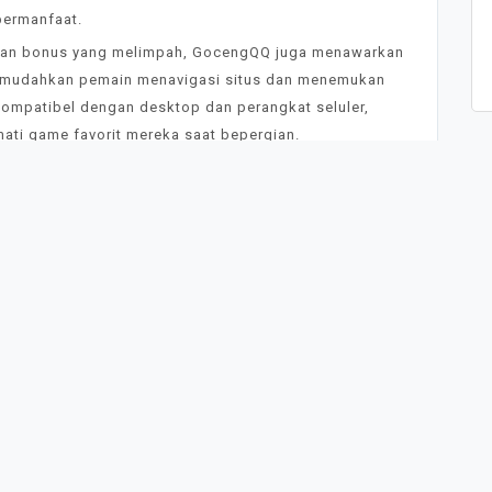
bermanfaat.
 dan bonus yang melimpah, GocengQQ juga menawarkan
mudahkan pemain menavigasi situs dan menemukan
 kompatibel dengan desktop dan perangkat seluler,
ti game favorit mereka saat bepergian.
a di GocengQQ, dan platform ini menawarkan dukungan
ngan pertanyaan atau masalah apa pun. Apakah Anda
bantuan dengan permainan, tim dukungan pelanggan di
elalu siap membantu.
uan utama bagi para penggemar kasino yang mencari
, terjamin, dan bermanfaat. Dengan beragam pilihan
yang ramah pengguna, GocengQQ memiliki semua yang
rmainan kasino dari kenyamanan rumah Anda sendiri.
cengQQ hari ini dan mulai mainkan permainan favorit
Anda!
[ad_2]