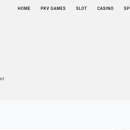
HOME
PKV GAMES
SLOT
CASINO
SP
ot