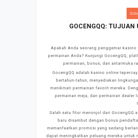
Oct
GOCENGQQ: TUJUAN
Apakah Anda seorang penggemar kasino y
permainan Anda? Kunjungi GocengQQ, plat
permainan, bonus, dan antarmuka r
GocengQQ adalah kasino online tepercaya
bertahun-tahun, menyediakan lingkunga
menikmati permainan favorit mereka. Deng
permainan meja, dan permainan dealer l
Salah satu fitur menonjol dari GocengQQ
baru disambut dengan bonus pendafta
memanfaatkan promosi yang sedang berlang
dapat meningkatkan peluang mereka untuk 