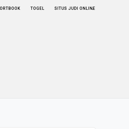
ORTBOOK
TOGEL
SITUS JUDI ONLINE