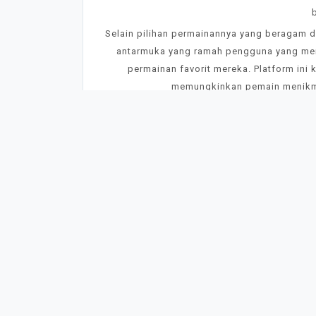
Selain pilihan permainannya yang beragam
antarmuka yang ramah pengguna yang me
permainan favorit mereka. Platform ini
memungkinkan pemain menikma
Kepuasan pelanggan adalah prioritas utam
pelanggan 24/7 untuk membantu pemain de
memiliki masalah teknis atau memerlukan 
GocengQQ s
Secara keseluruhan, GocengQQ adalah tuj
pengalaman bermain game online yang aman
permainan, bonus besar, dan antarmuka 
Anda butuhkan untuk menikmati sensasi pe
Jadi mengapa menunggu? Daftar akun di Go