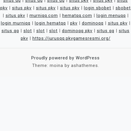
situs qq
|
situs qq
|
situs qq
|
situs pkv
|
situs pkv
|
situs
pkv
|
situs pkv
|
situs pkv
|
situs pkv
|
login sbobet
|
sbobet
|
situs pkv
|
murniqq.com
|
hematqq.com
|
login menuqq
|
login murniqq
|
login hematqq
|
pkv
|
dominoqq
|
situs pkv
|
situs qq
|
slot
|
slot
|
slot
|
dominoqq pkv
|
situs qq
|
situs
pkv
|
https://jurusqq.pkvgamesresmi.org/
Proudly powered by WordPress
Theme: moina by ashathemes.