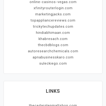
online-casinos-vegas.com
xfinityrouterlogin.com
marketingjacks.com
topappliancereviews.com
trickytechupdates.com
hindiabhimaan.com
khabresach.com
thecbdblogs.com
autoresearchchemicals.com
apnabusinesskaro.com
suleckiego.com
LINKS
thecedarglenmaltshop.com