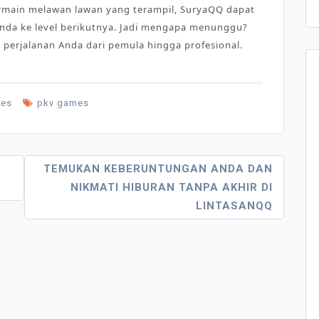
ermain melawan lawan yang terampil, SuryaQQ dapat
a ke level berikutnya. Jadi mengapa menunggu?
h perjalanan Anda dari pemula hingga profesional.
mes
pkv games
TEMUKAN KEBERUNTUNGAN ANDA DAN
NIKMATI HIBURAN TANPA AKHIR DI
LINTASANQQ