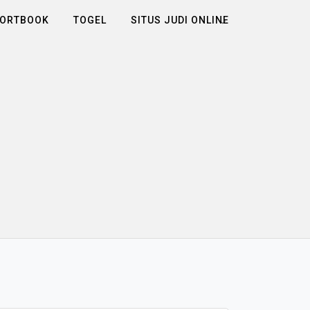
ORTBOOK
TOGEL
SITUS JUDI ONLINE