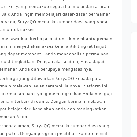
 artikel yang mencakup segala hal mulai dari aturan
t. Baik Anda ingin mempelajari dasar-dasar permainan
n Anda, SuryaQQ memiliki sumber daya yang Anda
an untuk sukses.
ga menawarkan berbagai alat untuk membantu pemain
 ini menyediakan akses ke analitik tingkat lanjut,
n yang dapat membantu Anda menganalisis permainan
lu ditingkatkan. Dengan alat-alat ini, Anda dapat
kelemahan Anda dan berupaya mengatasinya.
erharga yang ditawarkan SuryaQQ kepada para
ain melawan lawan terampil lainnya. Platform ini
n permainan uang yang memungkinkan Anda menguji
emain terbaik di dunia. Dengan bermain melawan
pat belajar dari kesalahan Anda dan meningkatkan
mainan Anda.
erpengalaman, SuryaQQ memiliki sumber daya yang
an poker. Dengan program pelatihan komprehensif,