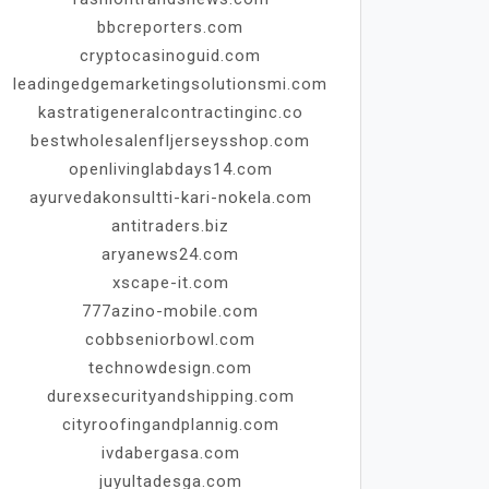
bbcreporters.com
cryptocasinoguid.com
leadingedgemarketingsolutionsmi.com
kastratigeneralcontractinginc.co
bestwholesalenfljerseysshop.com
openlivinglabdays14.com
ayurvedakonsultti-kari-nokela.com
antitraders.biz
aryanews24.com
xscape-it.com
777azino-mobile.com
cobbseniorbowl.com
technowdesign.com
durexsecurityandshipping.com
cityroofingandplannig.com
ivdabergasa.com
juyultadesga.com