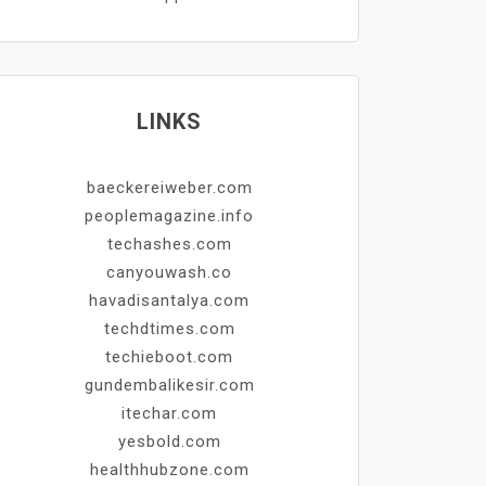
LINKS
baeckereiweber.com
peoplemagazine.info
techashes.com
canyouwash.co
havadisantalya.com
techdtimes.com
techieboot.com
gundembalikesir.com
itechar.com
yesbold.com
healthhubzone.com