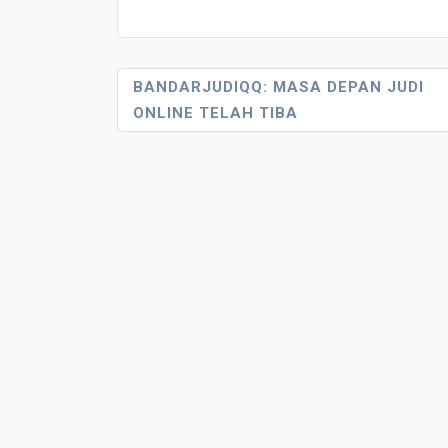
Post
BANDARJUDIQQ: MASA DEPAN JUDI
ONLINE TELAH TIBA
Navigation