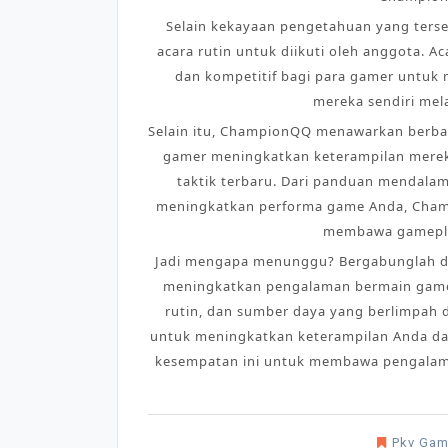
Selain kekayaan pengetahuan yang ter
acara rutin untuk diikuti oleh anggota.
dan kompetitif bagi para gamer untuk
mereka sendiri mel
Selain itu, ChampionQQ menawarkan berb
gamer meningkatkan keterampilan merek
taktik terbaru. Dari panduan mendala
meningkatkan performa game Anda, Cham
membawa gameplay
Jadi mengapa menunggu? Bergabunglah de
meningkatkan pengalaman bermain game
rutin, dan sumber daya yang berlimpah di
untuk meningkatkan keterampilan Anda da
kesempatan ini untuk membawa pengalama
Pkv Ga