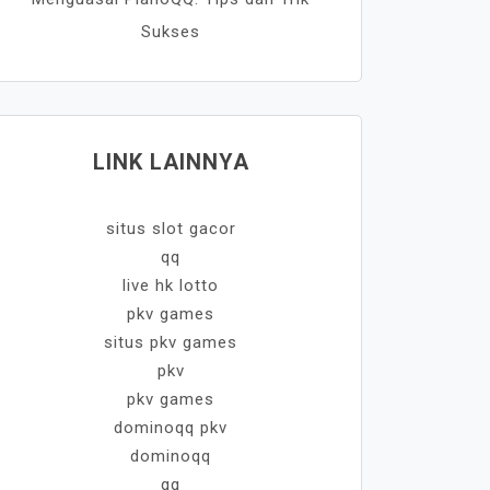
Sukses
LINK LAINNYA
situs slot gacor
qq
live hk lotto
pkv games
situs pkv games
pkv
pkv games
dominoqq pkv
dominoqq
qq