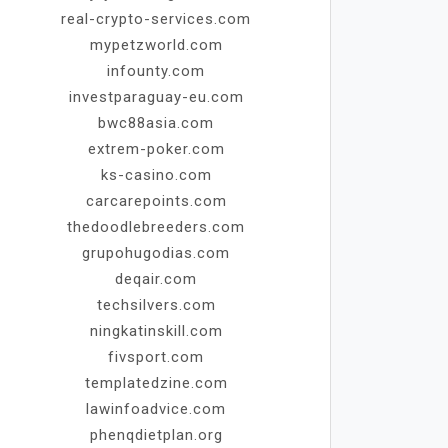
real-crypto-services.com
mypetzworld.com
infounty.com
investparaguay-eu.com
bwc88asia.com
extrem-poker.com
ks-casino.com
carcarepoints.com
thedoodlebreeders.com
grupohugodias.com
deqair.com
techsilvers.com
ningkatinskill.com
fivsport.com
templatedzine.com
lawinfoadvice.com
phenqdietplan.org