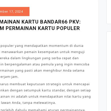
mber 17, 2024
MAINAN KARTU BANDAR66 PKV:
M PERMAINAN KARTU POPULER
 populer yang mendapatkan momentum di dunia
ini menawarkan pemain kesempatan untuk menguji
reka dalam lingkungan yang serba cepat dan
in berpengalaman atau pemula yang ingin mencoba
ermainan yang pasti akan menghibur Anda selama
berjam-jam.
 harus membuat keputusan strategis untuk mencapai
ainkan dengan setumpuk kartu standar, dengan setiap
rmainan ini adalah untuk mendapatkan nilai kartu yang
 lawan Anda, tanpa melewatinya.
 terlebih dahulu memahami aturan permainannya.