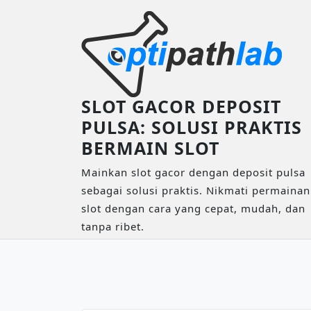
Skip
to
content
SLOT GACOR DEPOSIT
PULSA: SOLUSI PRAKTIS
BERMAIN SLOT
Mainkan slot gacor dengan deposit pulsa
sebagai solusi praktis. Nikmati permainan
slot dengan cara yang cepat, mudah, dan
tanpa ribet.