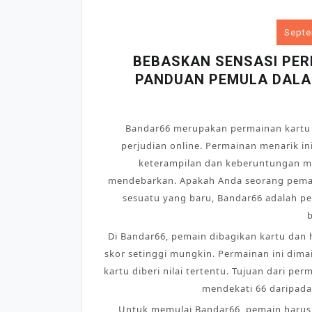
Septe
BEBASKAN SENSASI PER
PANDUAN PEMULA DALA
Bandar66 merupakan permainan kartu
perjudian online. Permainan menarik 
keterampilan dan keberuntungan me
mendebarkan. Apakah Anda seorang pema
sesuatu yang baru, Bandar66 adalah p
Di Bandar66, pemain dibagikan kartu dan
skor setinggi mungkin. Permainan ini dim
kartu diberi nilai tertentu. Tujuan dari pe
mendekati 66 daripada
Untuk memulai Bandar66, pemain harus