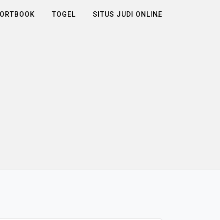
ORTBOOK
TOGEL
SITUS JUDI ONLINE