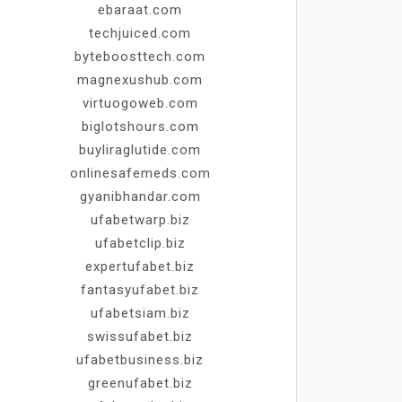
ebaraat.com
techjuiced.com
byteboosttech.com
magnexushub.com
virtuogoweb.com
biglotshours.com
buyliraglutide.com
onlinesafemeds.com
gyanibhandar.com
ufabetwarp.biz
ufabetclip.biz
expertufabet.biz
fantasyufabet.biz
ufabetsiam.biz
swissufabet.biz
ufabetbusiness.biz
greenufabet.biz