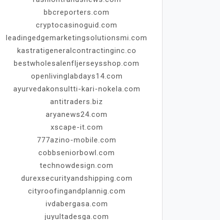
bbcreporters.com
cryptocasinoguid.com
leadingedgemarketingsolutionsmi.com
kastratigeneralcontractinginc.co
bestwholesalenfljerseysshop.com
openlivinglabdays14.com
ayurvedakonsultti-kari-nokela.com
antitraders.biz
aryanews24.com
xscape-it.com
777azino-mobile.com
cobbseniorbowl.com
technowdesign.com
durexsecurityandshipping.com
cityroofingandplannig.com
ivdabergasa.com
juyultadesga.com