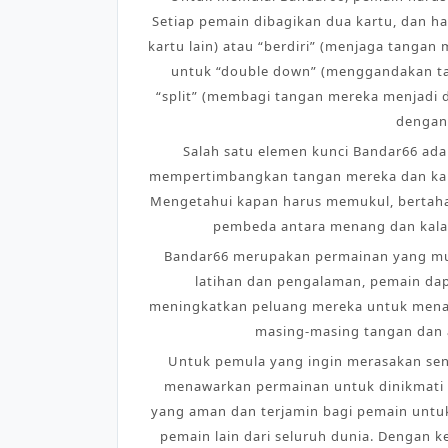
Setiap pemain dibagikan dua kartu, dan 
kartu lain) atau “berdiri” (menjaga tangan 
untuk “double down” (menggandakan ta
“split” (membagi tangan mereka menjadi d
dengan 
Salah satu elemen kunci Bandar66 ada
mempertimbangkan tangan mereka dan kar
Mengetahui kapan harus memukul, bertaha
pembeda antara menang dan kalah
Bandar66 merupakan permainan yang mud
latihan dan pengalaman, pemain d
meningkatkan peluang mereka untuk menan
masing-masing tangan dan an
Untuk pemula yang ingin merasakan sen
menawarkan permainan untuk dinikmati 
yang aman dan terjamin bagi pemain untu
pemain lain dari seluruh dunia. Dengan