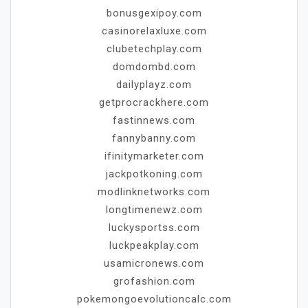
bonusgexipoy.com
casinorelaxluxe.com
clubetechplay.com
domdombd.com
dailyplayz.com
getprocrackhere.com
fastinnews.com
fannybanny.com
ifinitymarketer.com
jackpotkoning.com
modlinknetworks.com
longtimenewz.com
luckysportss.com
luckpeakplay.com
usamicronews.com
grofashion.com
pokemongoevolutioncalc.com