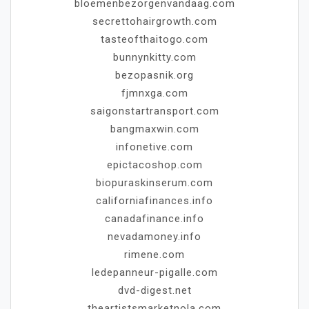
bloemenbezorgenvandaag.com
secrettohairgrowth.com
tasteofthaitogo.com
bunnynkitty.com
bezopasnik.org
fjmnxga.com
saigonstartransport.com
bangmaxwin.com
infonetive.com
epictacoshop.com
biopuraskinserum.com
californiafinances.info
canadafinance.info
nevadamoney.info
rimene.com
ledepanneur-pigalle.com
dvd-digest.net
theartistsmarketnola.com