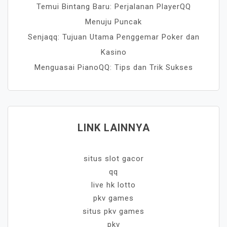
Temui Bintang Baru: Perjalanan PlayerQQ
Menuju Puncak
Senjaqq: Tujuan Utama Penggemar Poker dan
Kasino
Menguasai PianoQQ: Tips dan Trik Sukses
LINK LAINNYA
situs slot gacor
qq
live hk lotto
pkv games
situs pkv games
pkv