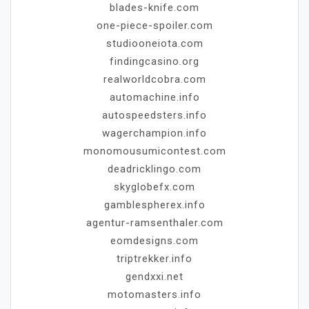
blades-knife.com
one-piece-spoiler.com
studiooneiota.com
findingcasino.org
realworldcobra.com
automachine.info
autospeedsters.info
wagerchampion.info
monomousumicontest.com
deadricklingo.com
skyglobefx.com
gamblespherex.info
agentur-ramsenthaler.com
eomdesigns.com
triptrekker.info
gendxxi.net
motomasters.info