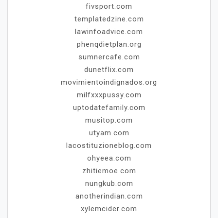
fivsport.com
templatedzine.com
lawinfoadvice.com
phenqdietplan.org
sumnercafe.com
dunetflix.com
movimientoindignados.org
milfxxxpussy.com
uptodatefamily.com
musitop.com
utyam.com
lacostituzioneblog.com
ohyeea.com
zhitiemoe.com
nungkub.com
anotherindian.com
xylemcider.com