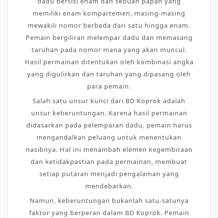
dadu bersisi enam dan sebuah papan yang
memiliki enam kompartemen, masing-masing
mewakili nomor berbeda dari satu hingga enam.
Pemain bergiliran melempar dadu dan memasang
taruhan pada nomor mana yang akan muncul.
Hasil permainan ditentukan oleh kombinasi angka
yang digulirkan dan taruhan yang dipasang oleh
para pemain.
Salah satu unsur kunci dari BD Koprok adalah
unsur keberuntungan. Karena hasil permainan
didasarkan pada pelemparan dadu, pemain harus
mengandalkan peluang untuk menentukan
nasibnya. Hal ini menambah elemen kegembiraan
dan ketidakpastian pada permainan, membuat
setiap putaran menjadi pengalaman yang
mendebarkan.
Namun, keberuntungan bukanlah satu-satunya
faktor yang berperan dalam BD Koprok. Pemain