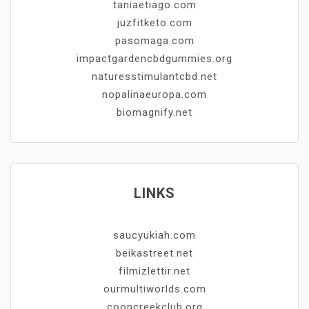
taniaetiago.com
juzfitketo.com
pasomaga.com
impactgardencbdgummies.org
naturesstimulantcbd.net
nopalinaeuropa.com
biomagnify.net
LINKS
saucyukiah.com
beikastreet.net
filmizlettir.net
ourmultiworlds.com
cooncreekclub.org