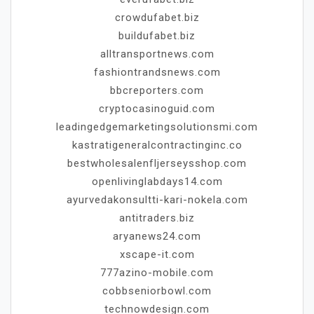
crowdufabet.biz
buildufabet.biz
alltransportnews.com
fashiontrandsnews.com
bbcreporters.com
cryptocasinoguid.com
leadingedgemarketingsolutionsmi.com
kastratigeneralcontractinginc.co
bestwholesalenfljerseysshop.com
openlivinglabdays14.com
ayurvedakonsultti-kari-nokela.com
antitraders.biz
aryanews24.com
xscape-it.com
777azino-mobile.com
cobbseniorbowl.com
technowdesign.com