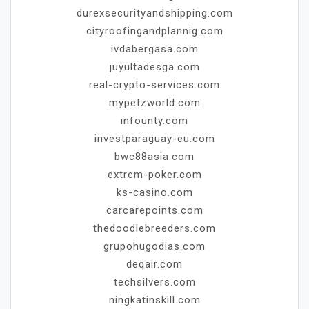
durexsecurityandshipping.com
cityroofingandplannig.com
ivdabergasa.com
juyultadesga.com
real-crypto-services.com
mypetzworld.com
infounty.com
investparaguay-eu.com
bwc88asia.com
extrem-poker.com
ks-casino.com
carcarepoints.com
thedoodlebreeders.com
grupohugodias.com
deqair.com
techsilvers.com
ningkatinskill.com