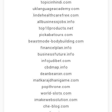
topicinhindi.com
uklanguageacademy.com
lindehealthcarefree.com
allbusinessjobs.info
top10products.net
pickabatours.com
beastmode-bodybuilding.com
financelplan.info
businessfuture.info
infojudibet.com
cbdmap.info
deanbeanxn.com
matkarajdhanigame.com
popthrone.com
world-slots.com
imakewebsolution.com
che-blog.com