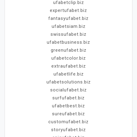
ufabetclip.biz
expertufabet.biz
fantasyufabet.biz
ufabetsiam.biz
swissufabet.biz
ufabetbusiness.biz
greenufabet.biz
ufabetcolor.biz
extraufabet.biz
ufabetlife.biz
ufabetsolutions.biz
socialufabet.biz
surfufabet.biz
ufabetbest.biz
sureufabet.biz
customufabet.biz
storyufabet.biz