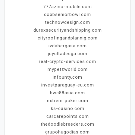
777azino-mobile.com
cobbseniorbowl.com
technowdesign.com
durexsecurityandshipping.com
cityroofingandplannig.com
ivdabergasa.com
juyultadesga.com
real-crypto-services.com
mypetzworld.com
infounty.com
investparaguay-eu.com
bwc88asia.com
extrem-poker.com
ks-casino.com
carcarepoints.com
thedoodlebreeders.com
grupohugodias.com