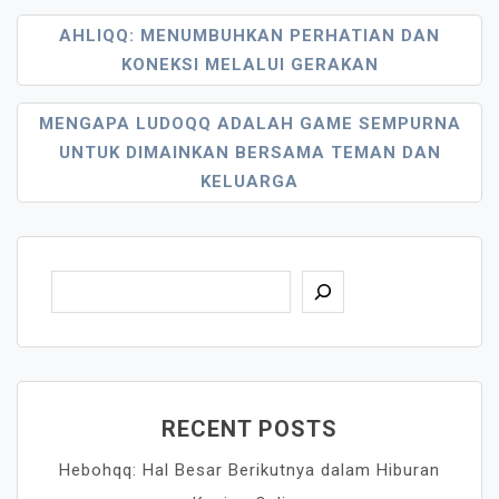
Post
AHLIQQ: MENUMBUHKAN PERHATIAN DAN
KONEKSI MELALUI GERAKAN
Navigation
MENGAPA LUDOQQ ADALAH GAME SEMPURNA
UNTUK DIMAINKAN BERSAMA TEMAN DAN
KELUARGA
Sea
RECENT POSTS
Hebohqq: Hal Besar Berikutnya dalam Hiburan