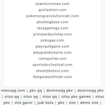
usamicronews.com
grofashion.com
pokemongoevolutioncalc.com
phishingbase.com
racegamings.com
primejackpotstay.com
pokugaa.com
playvaultgame.com
playgrandresorts.com
romsportal.com
sportsdocfestival.com
shestylestore.com
thingsiwontfinish.com
menuqq.com
|
pkv qq
|
dominoqq pkv
|
dominoqq pkv
|
situs qq
|
situs qq
|
situs qq
|
situs pkv games
|
situs
pkv
|
slot gacor
|
judi bola
|
pkv
|
slot
|
demo slot
|