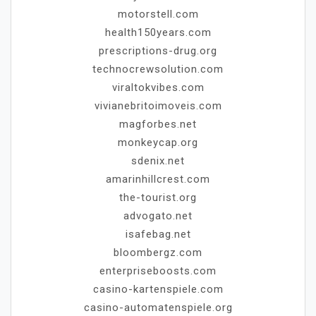
motorstell.com
health150years.com
prescriptions-drug.org
technocrewsolution.com
viraltokvibes.com
vivianebritoimoveis.com
magforbes.net
monkeycap.org
sdenix.net
amarinhillcrest.com
the-tourist.org
advogato.net
isafebag.net
bloombergz.com
enterpriseboosts.com
casino-kartenspiele.com
casino-automatenspiele.org