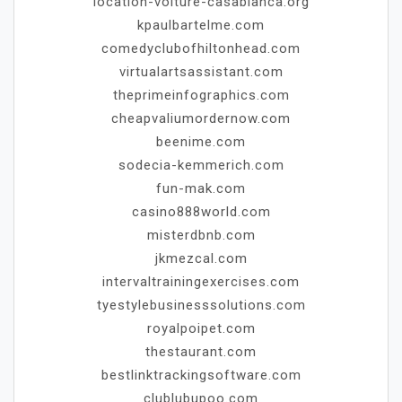
location-voiture-casablanca.org
kpaulbartelme.com
comedyclubofhiltonhead.com
virtualartsassistant.com
theprimeinfographics.com
cheapvaliumordernow.com
beenime.com
sodecia-kemmerich.com
fun-mak.com
casino888world.com
misterdbnb.com
jkmezcal.com
intervaltrainingexercises.com
tyestylebusinesssolutions.com
royalpoipet.com
thestaurant.com
bestlinktrackingsoftware.com
clublubupoo.com