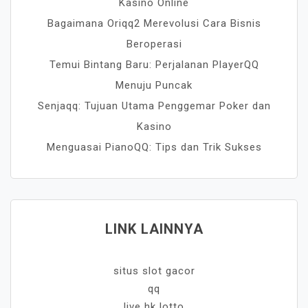
Kasino Online
Bagaimana Oriqq2 Merevolusi Cara Bisnis
Beroperasi
Temui Bintang Baru: Perjalanan PlayerQQ
Menuju Puncak
Senjaqq: Tujuan Utama Penggemar Poker dan
Kasino
Menguasai PianoQQ: Tips dan Trik Sukses
LINK LAINNYA
situs slot gacor
qq
live hk lotto